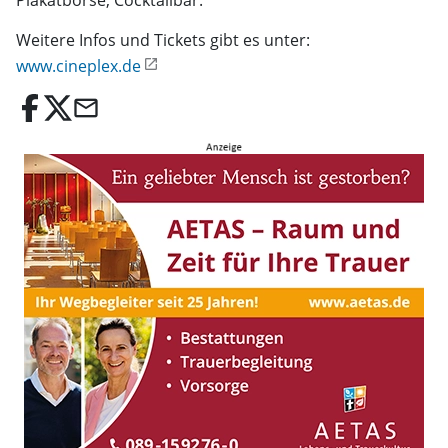
Plakatbörse, Cocktailbar.
Weitere Infos und Tickets gibt es unter:
www.cineplex.de
email