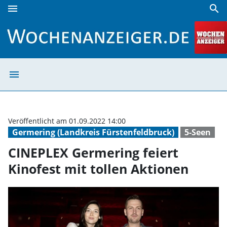
menu
search
CINEPLEX Germering feiert Kinofest mit tollen Aktionen | 
menu
CINEPLEX Germer
Veröffentlicht am 01.09.2022 14:00
Germering (Landkreis Fürstenfeldbruck)
5-Seen
CINEPLEX Germering feiert
Kinofest mit tollen Aktionen