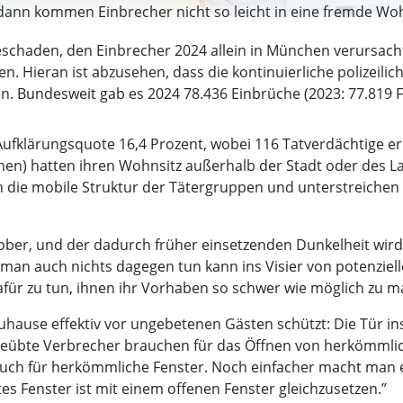
, dann kommen Einbrecher nicht so leicht in eine fremde Wo
eschaden, den Einbrecher 2024 allein in München verursach
. Hieran ist abzusehen, dass die kontinuierliche polizeilic
en. Bundesweit gab es 2024 78.436 Einbrüche (2023: 77.819 F
Aufklärungsquote 16,4 Prozent, wobei 116 Tatverdächtige er
onen) hatten ihren Wohnsitz außerhalb der Stadt oder des
n die mobile Struktur der Tätergruppen und unterstreichen
ober, und der dadurch früher einsetzenden Dunkelheit wird
an auch nichts dagegen tun kann ins Visier von potenziel
afür zu tun, ihnen ihr Vorhaben so schwer wie möglich zu 
Zuhause effektiv vor ungebetenen Gästen schützt: Die Tür in
 geübte Verbrecher brauchen für das Öffnen von herkömmlic
t auch für herkömmliche Fenster. Noch einfacher macht man
ptes Fenster ist mit einem offenen Fenster gleichzusetzen.”