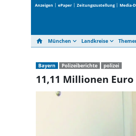
Anzeigen
ePaper
Zeitungszustellung
Media-
home
expand_more
expand_more
München
Landkreise
Theme
Bayern
Polizeiberichte
polizei
11,11 Millionen Eur