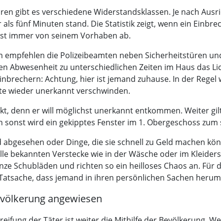
ren gibt es verschiedene Widerstandsklassen. Je nach Ausr
s fünf Minuten stand. Die Statistik zeigt, wenn ein Einbrec
 fast immer von seinem Vorhaben ab.
em empfehlen die Polizeibeamten neben Sicherheitstüren un
enen Abwesenheit zu unterschiedlichen Zeiten im Haus das L
inbrechern: Achtung, hier ist jemand zuhause. In der Regel 
te wieder unerkannt verschwinden.
t, denn er will möglichst unerkannt entkommen. Weiter gilt
 sonst wird ein gekipptes Fenster im 1. Obergeschoss zum s
d abgesehen oder Dinge, die sie schnell zu Geld machen könne
alle bekannten Verstecke wie in der Wäsche oder im Kleiders
e Schubläden und richten so ein heilloses Chaos an. Für di
 Tatsache, dass jemand in ihren persönlichen Sachen herum
 Bevölkerung angewiesen
rgreifung der Täter ist weiter die Mithilfe der Bevölkerun