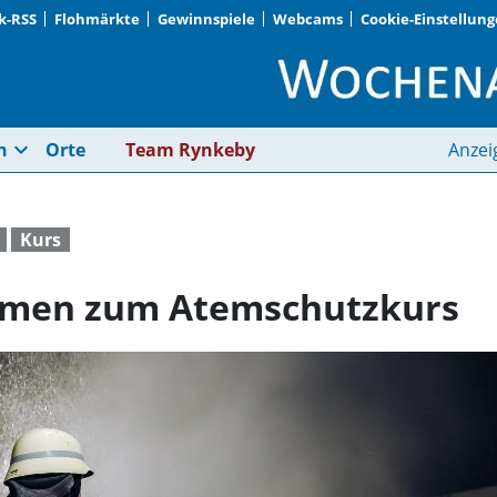
k-RSS
Flohmärkte
Gewinnspiele
Webcams
Cookie-Einstellun
Zwölf Teilnehmer ka
expand_more
n
Orte
Team Rynkeby
Anzei
Kurs
amen zum Atemschutzkurs