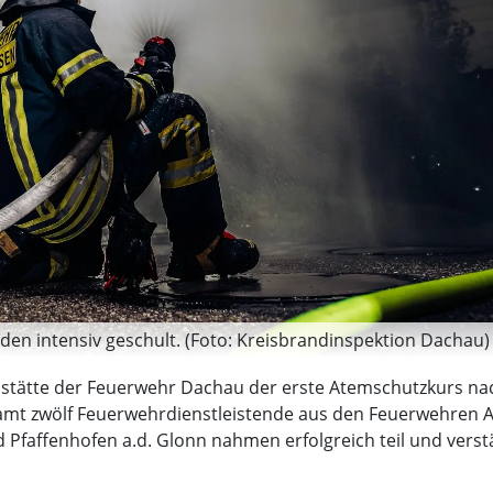
en intensiv geschult. (Foto: Kreisbrandinspektion Dachau)
gsstätte der Feuerwehr Dachau der erste Atemschutzkurs n
gesamt zwölf Feuerwehrdienstleistende aus den Feuerwehre
faffenhofen a.d. Glonn nahmen erfolgreich teil und verstär