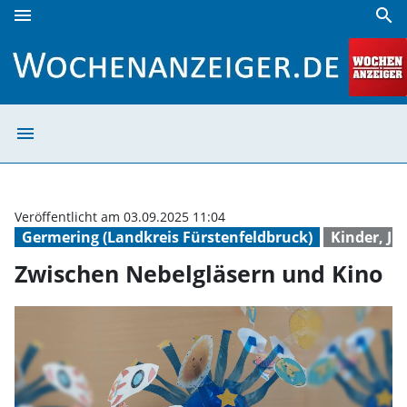
menu
search
Zwischen Nebelgläsern und Kino | Wochenanzeiger
menu
Zwischen Nebelg
Veröffentlicht am 03.09.2025 11:04
Germering (Landkreis Fürstenfeldbruck)
Kinder, Ju
Zwischen Nebelgläsern und Kino