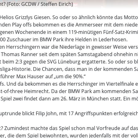
t? (Foto: GCDW / Steffen Eirich)
 Helios Grizzlys Giesen. So oder so ähnlich könnte das Mott
n Play offs bekommen es die Ammerseer mit dem nieders
nen Wochenende in einem 119-minütigen Fünf-Satz-Krimi kna
.000 Zuschauer im BMW Park ihre Helden in Lederhosen.
den Herrschingern war die Niederlage in gewisser Weise ve
er Thomas Ranner seit dem späten Samstagabend ohnehin ni
t beim 2:3 gegen die SVG Lüneburg ergatterte. So oder so bl
esliga-Historie. Die Chancen, dass man in der kommenden S
sführer Max Hauser auf „um die 90%.“
 offs. Und da bekommen es die Herrschinger im Viertelfinale 
est-of-three Heimrecht. Da der BMW Park am kommenden Sams
). Spiel zwei findet dann am 26. März in München statt. Ein mö
trunde blickt Filip John, mit 17 Angriffspunkten erfolgrei
t? Zumindest machte das Spiel schon mal Vorfreude auf das
uer, die dem Spiel beiwohnten, wurden jedenfalls mit der vo