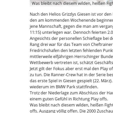
Was bleibt nach diesem wilden, heißen Figh
Nach den Helios Grizzlys Giesen ist vor den
den am kommenden Wochenende beginnende
jene Mannschaft, gegen die man am vergange
11:15) unterlegen war. Dennoch feierten 2
Angesichts der personellen Schieflage bei 
Rang drei war für das Team von Cheftrain
Friedrichshafen den letzten fehlenden Punk
mittlerweile elfjährigen Herrschinger Bund
Wettbewerb vertreten ist, schätzt Geschäft
Jetzt gilt der Fokus aber erst mal den Play
zu tun. Die Ranner-Crew hat in der Serie b
das erste Spiel in Giesen gespielt (22. März
wiederum im BMW Park stattfinden.
Trotz der Niederlage zum Abschluss der Haup
einem guten Gefühl in Richtung Play offs.
Was bleibt nach diesem wilden, heißen Figh
offs. Ausgang völlig offen. Die 2000 Zuscha