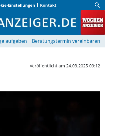
search
kie-Einstellungen
Kontakt
n die Play offs | Woche
ge aufgeben
Beratungstermin vereinbaren
Veröffentlicht am 24.03.2025 09:12