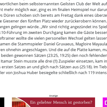
wortlichen beim selbsternannten Geilsten Club der Welt a
icht mehr möglich war, ging es im finalen Heimspiel nur dar
ys Düren schoben sich bereits am Freitag dank eines überz
e Giesener den fünften Platz wieder zurückerobern können.
ngen gelingen würde. „Wir sind richtig angezündet ins Spiel
4:10-Führung im zweiten Durchgang kamen die Gäste besser 
ftrainer wollte die vielen personellen Wechsel gelten lasse
men die Stammspieler Daniel Gruvaeus, Magloire Mayaula, E
en ohnehin angeschlagen. Und die auf die Platte kamen, ma
 beiden gewonnen Sätzen (23:25, 19:25) den noch fehlenden 
tamar Stein musste alle drei (!!) Zuspieler einsetzen, kam in
 ersten Satzes an und glich nach Sätzen aus (25:18). Im Tieb
er von Joshua Huber besiegelte schließlich nach 119 intens