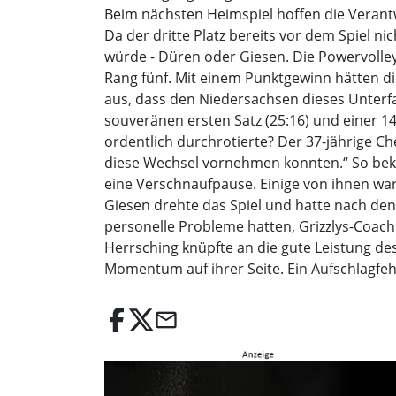
Beim nächsten Heimspiel hoffen die Verant
Da der dritte Platz bereits vor dem Spiel n
würde - Düren oder Giesen. Die Powervolle
Rang fünf. Mit einem Punktgewinn hätten di
aus, dass den Niedersachsen dieses Unterfa
souveränen ersten Satz (25:16) und einer 1
ordentlich durchrotierte? Der 37-jährige Che
diese Wechsel vornehmen konnten.“ So beka
eine Verschnaufpause. Einige von ihnen war
Giesen drehte das Spiel und hatte nach den
personelle Probleme hatten, Grizzlys-Coach I
Herrsching knüpfte an die gute Leistung des
Momentum auf ihrer Seite. Ein Aufschlagfehl
email