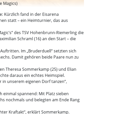
e Magics)
 Kürzlich fand in der Eisarena
n statt – ein Heimturnier, das aus
 Magic’s“ des TSV Hohenbrunn-Riemerling die
imilian Schraml (16) an den Start – die
uftritten. Im „Bruderduell“ setzten sich
 sechs. Damit gehören beide Paare nun zu
elten Theresa Sommerkamp (25) und Elian
chte daraus ein echtes Heimspiel.
ir in unserem eigenen Dorf tanzen“,
ch einmal spannend: Mit Platz sieben
reuhs nochmals und belegten am Ende Rang
chter Kraftakt“, erklärt Sommerkamp.