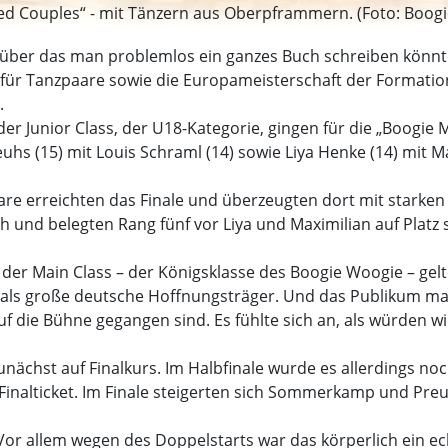
ted Couples“ - mit Tänzern aus Oberpframmern. (Foto: Boogi
 über das man problemlos ein ganzes Buch schreiben könnte:
ür Tanzpaare sowie die Europameisterschaft der Formatione
.
er Junior Class, der U18-Kategorie, gingen für die „Boogie
s (15) mit Louis Schraml (14) sowie Liya Henke (14) mit Max
re erreichten das Finale und überzeugten dort mit starken A
h und belegten Rang fünf vor Liya und Maximilian auf Platz
n der Main Class – der Königsklasse des Boogie Woogie – g
 als große deutsche Hoffnungsträger. Und das Publikum ma
uf die Bühne gegangen sind. Es fühlte sich an, als würden w
nächst auf Finalkurs. Im Halbfinale wurde es allerdings no
e Finalticket. Im Finale steigerten sich Sommerkamp und P
 Vor allem wegen des Doppelstarts war das körperlich ein e