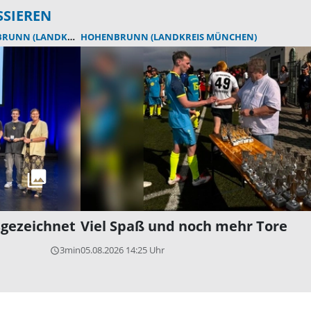
SSIEREN
 (LANDKREIS MÜNCHEN)
HOHENBRUNN (LANDKREIS MÜNCHEN)
sgezeichnet
Viel Spaß und noch mehr Tore
3min
05.08.2026 14:25 Uhr
query_builder