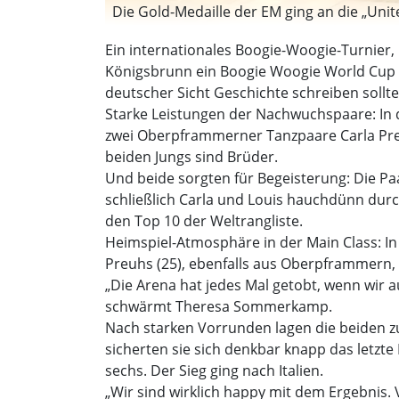
Die Gold-Medaille der EM ging an die „Uni
Ein internationales Boogie-Woogie-Turnier,
Königsbrunn ein Boogie Woogie World Cup f
deutscher Sicht Geschichte schreiben sollte
Starke Leistungen der Nachwuchspaare: In d
zwei Oberpframmerner Tanzpaare Carla Preuh
beiden Jungs sind Brüder.
Und beide sorgten für Begeisterung: Die Paa
schließlich Carla und Louis hauchdünn durc
den Top 10 der Weltrangliste.
Heimspiel-Atmosphäre in der Main Class: I
Preuhs (25), ebenfalls aus Oberpframmern,
„Die Arena hat jedes Mal getobt, wenn wir a
schwärmt Theresa Sommerkamp.
Nach starken Vorrunden lagen die beiden zu
sicherten sie sich denkbar knapp das letzt
sechs. Der Sieg ging nach Italien.
„Wir sind wirklich happy mit dem Ergebnis.