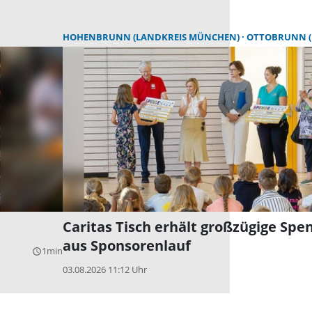
HOHENBRUNN (LANDKREIS MÜNCHEN)
OTTOBRUNN (LANDKREI
Caritas Tisch erhält großzügige Spe
aus Sponsorenlauf
1min
query_builder
03.08.2026 11:12 Uhr