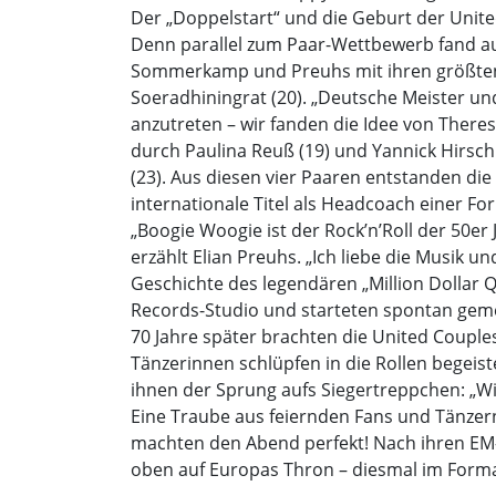
Der „Doppelstart“ und die Geburt der Unite
Denn parallel zum Paar-Wettbewerb fand au
Sommerkamp und Preuhs mit ihren größten
Soeradhiningrat (20). „Deutsche Meister un
anzutreten – wir fanden die Idee von Theres
durch Paulina Reuß (19) und Yannick Hirsch
(23). Aus diesen vier Paaren entstanden die
internationale Titel als Headcoach einer F
„Boogie Woogie ist der Rock’n’Roll der 50er
erzählt Elian Preuhs. „Ich liebe die Musik un
Geschichte des legendären „Million Dollar Qu
Records-Studio und starteten spontan gem
70 Jahre später brachten die United Couple
Tänzerinnen schlüpfen in die Rollen begeist
ihnen der Sprung aufs Siegertreppchen: „Wi
Eine Traube aus feiernden Fans und Tänzer
machten den Abend perfekt! Nach ihren EM
oben auf Europas Thron – diesmal im Forma