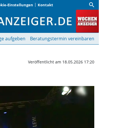
search
kie-Einstellungen
Kontakt
ter!“ | Wochenanzeiger
ge aufgeben
Beratungstermin vereinbaren
Veröffentlicht am 18.05.2026 17:20