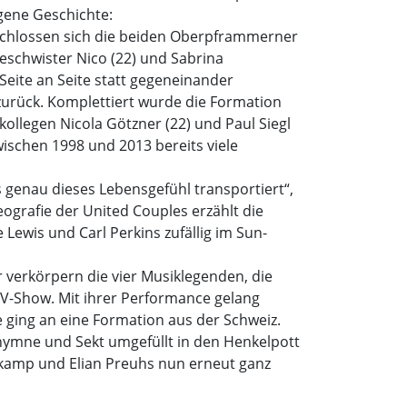
gene Geschichte:
schlossen sich die beiden Oberpframmerner
chwister Nico (22) und Sabrina
Seite an Seite statt gegeneinander
t zurück. Komplettiert wurde die Formation
ollegen Nicola Götzner (22) und Paul Siegl
wischen 1998 und 2013 bereits viele
s genau dieses Lebensgefühl transportiert“,
reografie der United Couples erzählt die
e Lewis und Carl Perkins zufällig im Sun-
 verkörpern die vier Musiklegenden, die
-TV-Show. Mit ihrer Performance gelang
e ging an eine Formation aus der Schweiz.
hymne und Sekt umgefüllt in den Henkelpott
kamp und Elian Preuhs nun erneut ganz