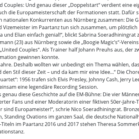
d Couples: Und genau dieser „Doppelstart“ verdient eine ei
ch die Europameisterschaft der Formationen statt. Dafür 
 nationalen Konkurrenten aus Nürnberg zusammen: Die Ges
d Vizemeister im Paartanz tun sich zusammen, um plötzlich 
a und Elian einfach genial!“, blickt Sabrina Soeradhiningra
mann (23) aus Nürnberg sowie die „Boogie Magic’s“-Vereinsk
 „United Couples“. Als Trainer half Johann Preuhs aus, der z
ormation gewinnen konnte.
 Jahre. Deshalb wollten wir unbedingt ein Thema wählen, da
d den Stil dieser Zeit – und da kam mir eine Idee...“ Die Cho
artet“: 1956 trafen sich Elvis Presley, Johnny Cash, Jerry Le
einsam eine legendäre Recording Session.
s genau diese Geschichte auf die EM-Bühne: Die vier Männer
erter Fans und einer Moderatorin einer fiktiven 50er-Jahre
r sind Europameister!“, schrie Nico Soeradhiningrat. Bronz
n, Standing Ovations im ganzen Saal, die deutsche National
-Titeln im Paartanz 2016 und 2017 stehen Theresa Sommer
tionstanz.