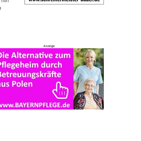
rhin
n