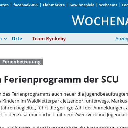
Daten
facebook-RSS
Flohmärkte
Gewinnspiele
Webcams
Coo
Weniger Kinder beim
expand_more
n
Orte
Team Rynkeby
Anzei
Ferienbetreuung
m Ferienprogramm der SCU
 des Ferienprogramms auch heuer die Jugendbeauftragte
 Kindern im Waldkletterpark Jetzendorf unterwegs. Markus
Jahren begleitet, führt die geringe Zahl der Anmeldungen, 
art in der Zusammenarbeit mit dem Zweckverband Jugendarb