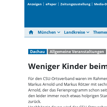
Anzeigen
ePaper
Zeitungszustellung
Media-
home
expand_more
expand_more
München
Landkreise
Theme
Dachau
Allgemeine Veranstaltungen
Weniger Kinder bei
Für den CSU-Ortsverband waren im Rahmen
Markus Arnold und Markus Rötzer mit sechs
Arnold, der das Ferienprogramm schon seit 
den leider immer noch etwas holprigen St
zurück.