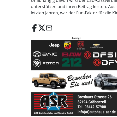
Unabhängig davon wird der CSU-Ortsverband,
unterstützen und ihren Beitrag leisten. Auc
letzten Jahren, war der Fun-Faktor für die
email