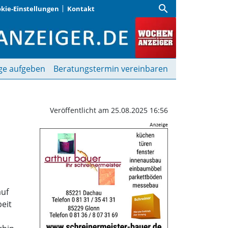
search
kie-Einstellungen
Kontakt
 Ferienprogramm der S
ge aufgeben
Beratungstermin vereinbaren
Veröffentlicht am 25.08.2025 16:56
n
auf
eit