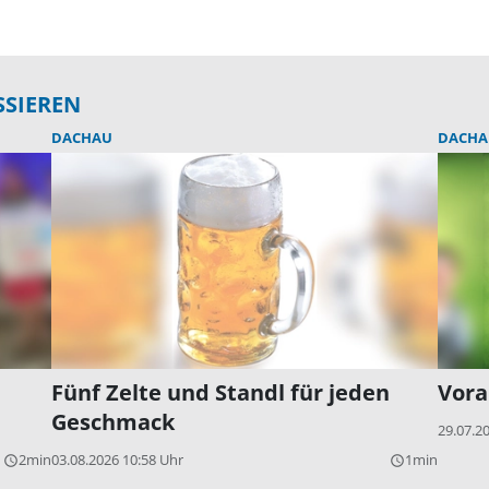
SSIEREN
DACHAU
DACHA
Fünf Zelte und Standl für jeden
Vora
Geschmack
29.07.2
2min
03.08.2026 10:58 Uhr
1min
query_builder
query_builder