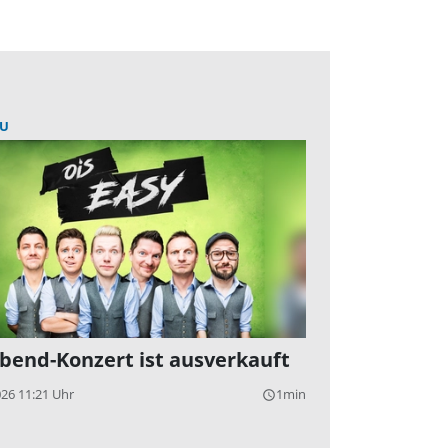
U
bend-Konzert ist ausverkauft
026 11:21 Uhr
1min
query_builder