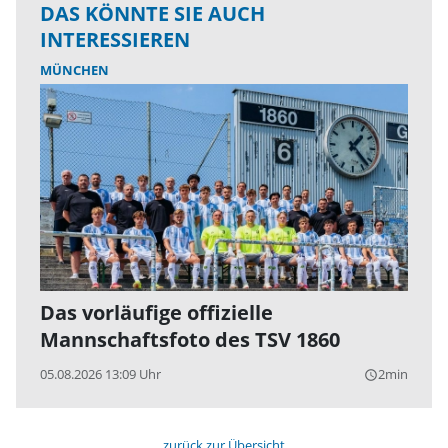
DAS KÖNNTE SIE AUCH
INTERESSIEREN
MÜNCHEN
Das vorläufige offizielle
Mannschaftsfoto des TSV 1860
05.08.2026 13:09 Uhr
2min
query_builder
zurück zur Übersicht