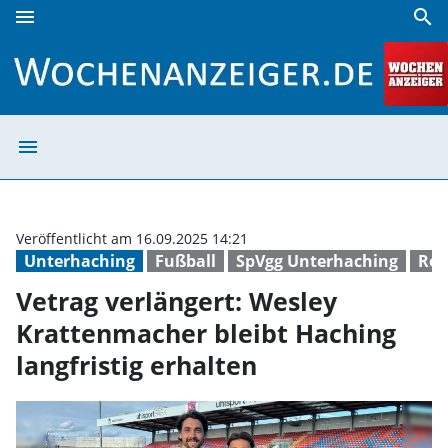
menu
search
Vetrag verlängert: Wesley Krattenmacher bleibt Haching la
menu
Vetrag verlänger
Veröffentlicht am 16.09.2025 14:21
Unterhaching
Fußball
SpVgg Unterhaching
Reg
Vetrag verlängert: Wesley
Krattenmacher bleibt Haching
langfristig erhalten