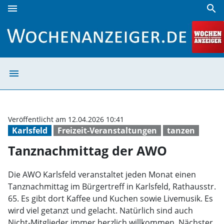
menu
search
Tanznachmittag der AWO | Wochenanzeiger
menu
Tanznachmittag
Veröffentlicht am 12.04.2026 10:41
Karlsfeld
Freizeit-Veranstaltungen
tanzen
Tanznachmittag der AWO
Die AWO Karlsfeld veranstaltet jeden Monat einen
Tanznachmittag im Bürgertreff in Karlsfeld, Rathausstr.
65. Es gibt dort Kaffee und Kuchen sowie Livemusik. Es
wird viel getanzt und gelacht. Natürlich sind auch
Nicht-Mitglieder immer herzlich willkommen. Nächster