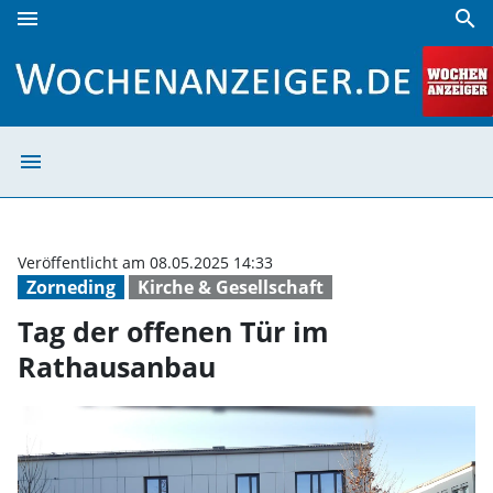
menu
search
Tag der offenen Tür im Rathausanbau | Wochenanzeiger
menu
Tag der offenen
Veröffentlicht am 08.05.2025 14:33
Zorneding
Kirche & Gesellschaft
Tag der offenen Tür im
Rathausanbau