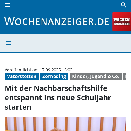
menu
search
Mit der Nachbarschaftshilfe entspannt ins neue Schuljahr 
menu
Mit der Nachbars
Veröffentlicht am 17.09.2025 16:02
Vaterstetten
Zorneding
Kinder, Jugend & Co.
Na
Mit der Nachbarschaftshilfe
entspannt ins neue Schuljahr
starten