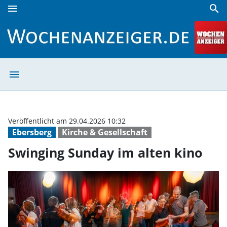
menu
search
Swinging Sunday im alten kino | Wochenanzeiger
menu
Swinging Sunday
Veröffentlicht am 29.04.2026 10:32
Ebersberg
Kirche & Gesellschaft
Swinging Sunday im alten kino