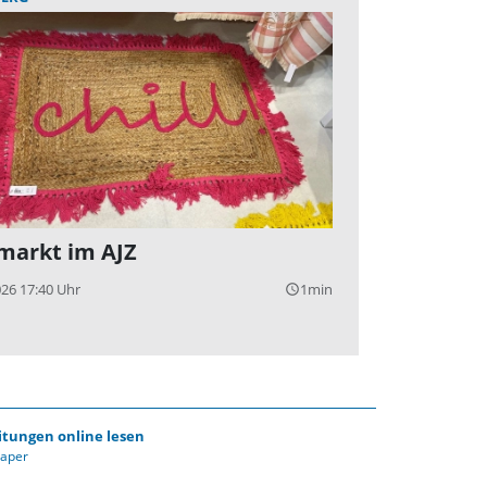
markt im AJZ
026 17:40 Uhr
1min
query_builder
itungen online lesen
Paper