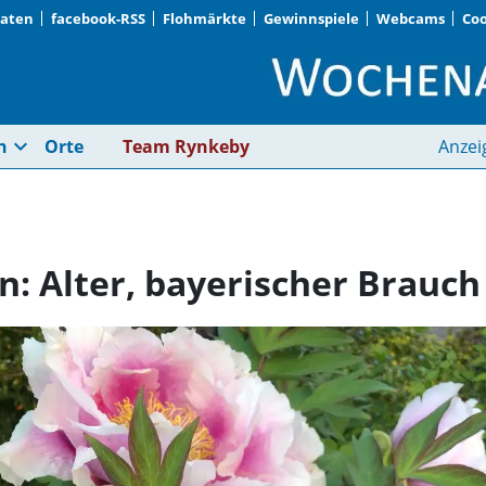
Daten
facebook-RSS
Flohmärkte
Gewinnspiele
Webcams
Coo
Pfingstrosensammeln:
expand_more
n
Orte
Team Rynkeby
Anzei
: Alter, bayerischer Brauch