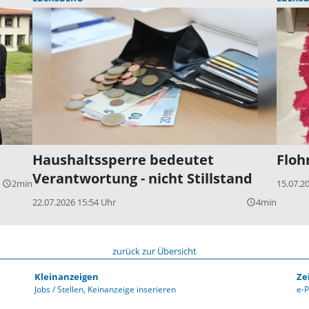
Haushaltssperre bedeutet
Floh
Verantwortung - nicht Stillstand
2min
15.07.2
query_builder
22.07.2026 15:54 Uhr
4min
query_builder
zurück zur Übersicht
Kleinanzeigen
Ze
Jobs / Stellen
Keinanzeige inserieren
e-