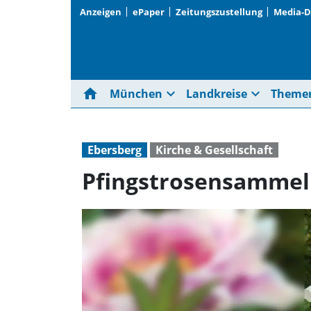
Anzeigen
ePaper
Zeitungszustellung
Media-
home
expand_more
expand_more
München
Landkreise
Theme
Ebersberg
Kirche & Gesellschaft
Pfingstrosensammeln