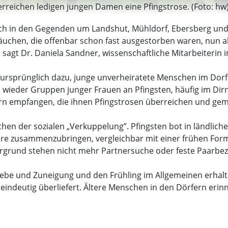
erreichen ledigen jungen Damen eine Pfingstrose. (Foto: hw
auch in den Gegenden um Landshut, Mühldorf, Ebersberg und
äuchen, die offenbar schon fast ausgestorben waren, nun 
 sagt Dr. Daniela Sandner, wissenschaftliche Mitarbeiterin 
ursprünglich dazu, junge unverheiratete Menschen im Dorf
wieder Gruppen junger Frauen an Pfingsten, häufig im Dirn
rn empfangen, die ihnen Pfingstrosen überreichen und gem
chen der sozialen „Verkuppelung”. Pfingsten bot in ländlic
are zusammenzubringen, vergleichbar mit einer frühen For
dergrund stehen nicht mehr Partnersuche oder feste Paarb
 Liebe und Zuneigung und den Frühling im Allgemeinen erha
indeutig überliefert. Ältere Menschen in den Dörfern erinn