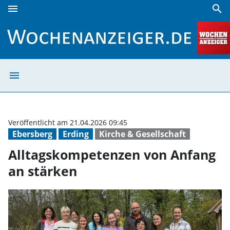
menu
search
Alltagskompetenzen von Anfang an stärken | Wochenanzei
menu
Alltagskompeten
Veröffentlicht am 21.04.2026 09:45
Ebersberg
Erding
Kirche & Gesellschaft
Alltagskompetenzen von Anfang
an stärken