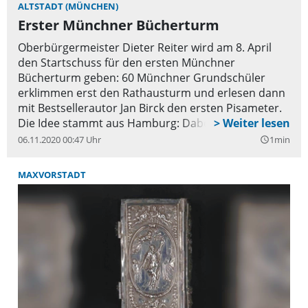
ALTSTADT (MÜNCHEN)
Familienbildung.
Erster Münchner Bücherturm
Oberbürgermeister Dieter Reiter wird am 8. April
den Startschuss für den ersten Münchner
Bücherturm geben: 60 Münchner Grundschüler
erklimmen erst den Rathausturm und erlesen dann
mit Bestsellerautor Jan Birck den ersten Pisameter.
Die Idee stammt aus Hamburg: Dabei erlesen die
Kinder in Klassen die Höhe eines Turmes aus ihrer
06.11.2020 00:47 Uhr
1min
query_builder
Stadt. Das Erfolgs-Projekt findet bereits in vielen
Städten in Deutschland und mittlerweile auch in
MAXVORSTADT
Europa statt. Es soll ein starkes Zeichen für das
Lesen setzen und gleichzeitig ein sehr
niederschwelliges Projekt sein.