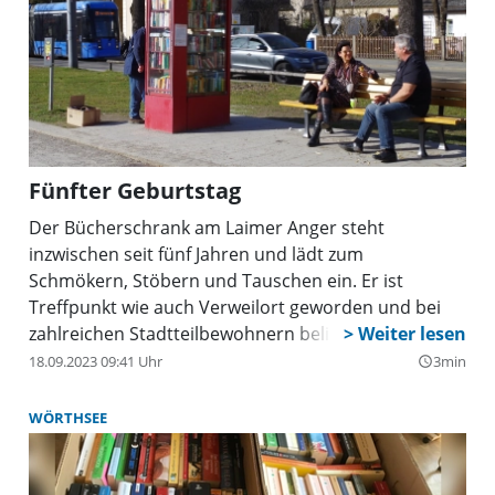
gerade in Zeiten städtebaulicher Veränderungen.
Fünfter Geburtstag
Der Bücherschrank am Laimer Anger steht
inzwischen seit fünf Jahren und lädt zum
Schmökern, Stöbern und Tauschen ein. Er ist
Treffpunkt wie auch Verweilort geworden und bei
zahlreichen Stadtteilbewohnern beliebt. Am 22.
September wird nun zwischen 17 und 19 Uhr mit
18.09.2023 09:41 Uhr
3min
query_builder
der Marchingband des Jazzclubs München e.V., einer
Lesung und Poetry Slam der 5. Geburtstag gefeiert.
WÖRTHSEE