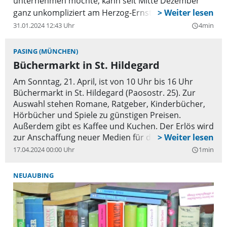
unternehmen möchte, kann seit Mitte Dezember
ganz unkompliziert am Herzog-Ernst-Platz an Bord
gehen: Dort steht ein neuer Bücherschrank. Es ist
31.01.2024 12:43 Uhr
4min
query_builder
der zweite in Sendling und der 38. in ganz München.
PASING (MÜNCHEN)
Büchermarkt in St. Hildegard
Am Sonntag, 21. April, ist von 10 Uhr bis 16 Uhr
Büchermarkt in St. Hildegard (Paosostr. 25). Zur
Auswahl stehen Romane, Ratgeber, Kinderbücher,
Hörbücher und Spiele zu günstigen Preisen.
Außerdem gibt es Kaffee und Kuchen. Der Erlös wird
zur Anschaffung neuer Medien für die Bücherei
verwendet.
17.04.2024 00:00 Uhr
1min
query_builder
NEUAUBING