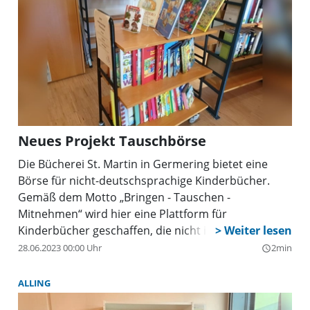
Literatur unterhaltsam erfahren und der Ort der
Bücherei ein selbstverständlicher kultureller
Treffpunkt wird. Bis zum 22. September werden für
den Flohmarkt auch gerne Bücherspenden zu den
Öffnungszeiten der Bücherei entgegengenommen.
Neues Projekt Tauschbörse
Die Bücherei St. Martin in Germering bietet eine
Börse für nicht-deutschsprachige Kinderbücher.
Gemäß dem Motto „Bringen - Tauschen -
Mitnehmen“ wird hier eine Plattform für
Kinderbücher geschaffen, die nicht in deutscher
Sprache geschrieben sind.
28.06.2023 00:00 Uhr
2min
query_builder
ALLING