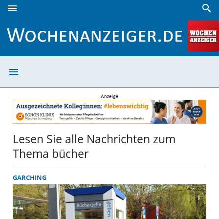
menu
search
bücher | Wochenanzeiger
menu
bücher | Woche
Lesen Sie alle Nachrichten zum
Thema bücher
GARCHING