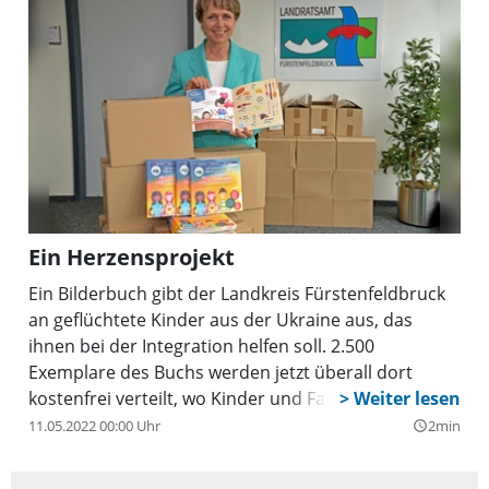
Ein Herzensprojekt
Ein Bilderbuch gibt der Landkreis Fürstenfeldbruck
an geflüchtete Kinder aus der Ukraine aus, das
ihnen bei der Integration helfen soll. 2.500
Exemplare des Buchs werden jetzt überall dort
kostenfrei verteilt, wo Kinder und Familien
ankommen und Zuflucht suchen, beispielsweise in
11.05.2022 00:00 Uhr
2min
query_builder
Flüchtlingsunterkünften, Kindertagesstätten,
Familienstützpunkten und anderen Orten der