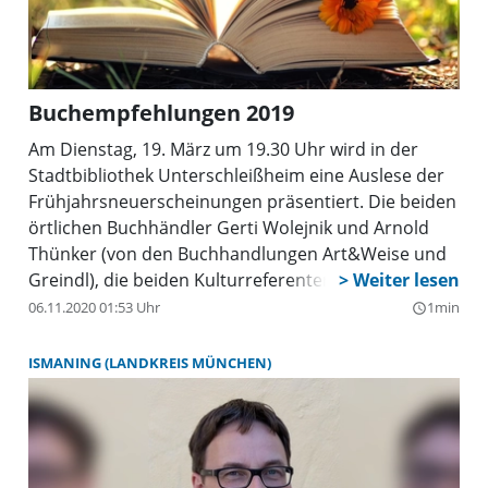
Führungen, die donnerstags (16.30 Uhr) und
sonntags (14 Uhr) stattfinden: 26. Mai, 2., 6., 27. 30.
Juni, 4. und 7. Juli.
Buchempfehlungen 2019
Am Dienstag, 19. März um 19.30 Uhr wird in der
Stadtbibliothek Unterschleißheim eine Auslese der
Frühjahrsneuerscheinungen präsentiert. Die beiden
örtlichen Buchhändler Gerti Wolejnik und Arnold
Thünker (von den Buchhandlungen Art&Weise und
Greindl), die beiden Kulturreferenten Forum,
Manfred Utz und Jolanta Wrobel, und Thomas
06.11.2020 01:53 Uhr
1min
query_builder
Christoph (Stadtbibliothek) präsentieren an diesem
Abend ihre persönlichen Buchfavoriten unter den
ISMANING (LANDKREIS MÜNCHEN)
aktuellen Neuerscheinungen. Man darf also
gespannt sein. In der Stadtbibliothek und in den
Buchhandlungen liegen im Anschluss die
kommentierten Verzeichnisse zu den