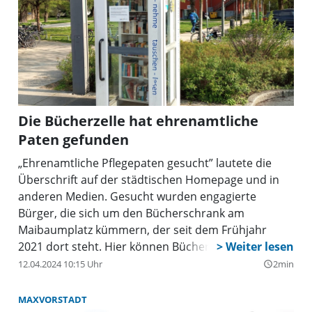
Die Bücherzelle hat ehrenamtliche
Paten gefunden
„Ehrenamtliche Pflegepaten gesucht” lautete die
Überschrift auf der städtischen Homepage und in
anderen Medien. Gesucht wurden engagierte
Bürger, die sich um den Bücherschrank am
Maibaumplatz kümmern, der seit dem Frühjahr
2021 dort steht. Hier können Bücher völlig
unabhängig von Öffnungszeiten und ohne
12.04.2024 10:15 Uhr
2min
query_builder
Formalitäten, kostenlos und anonym zur Mitnahme
oder zum Tausch angeboten werden. Damit dieses
MAXVORSTADT