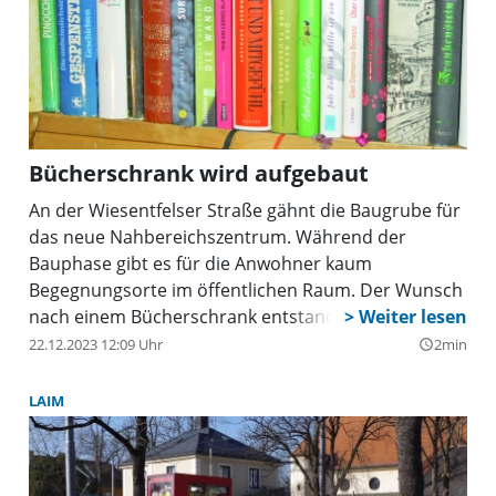
Bücherschrank wird aufgebaut
An der Wiesentfelser Straße gähnt die Baugrube für
das neue Nahbereichszentrum. Während der
Bauphase gibt es für die Anwohner kaum
Begegnungsorte im öffentlichen Raum. Der Wunsch
nach einem Bücherschrank entstand aus diversen
kreativen Veranstaltungen im Jahr 2023. Der
22.12.2023 12:09 Uhr
2min
query_builder
Bücherschrank soll Menschen verschiedener
Biografien zusammenbringen, als Bücher-
LAIM
Austauschpunkt dienen und damit ein Symbol für
Kreativität, Gemeinschaft und
generationsübergreifende Verbindungen sein –