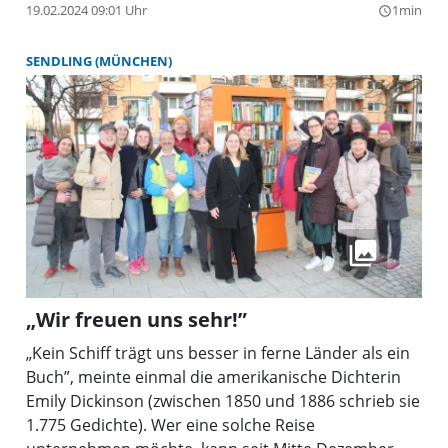
Klassikern der Weltliteratur – für Bücherwürmer,
19.02.2024 09:01 Uhr
1min
query_builder
Kenner wie Neugierige, ist hier vereint, was das
Leser-Herz begehrt. Der zweitägige Bücherflohmarkt
SENDLING (MÜNCHEN)
findet heuer am 9. und 10. März, im Pfarrsaal St.
Philippus statt. Am Samstag, 9. März, ist der
Flohmarkt von 11 bis 19.30 Uhr offen, am Sonntag,
10. März, von 9.30 bis 12 Uhr.
„Wir freuen uns sehr!”
„Kein Schiff trägt uns besser in ferne Länder als ein
Buch”, meinte einmal die amerikanische Dichterin
Emily Dickinson (zwischen 1850 und 1886 schrieb sie
1.775 Gedichte). Wer eine solche Reise