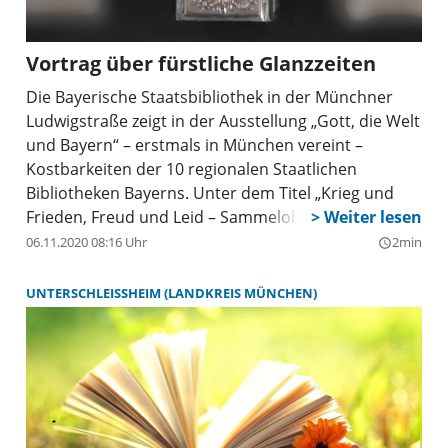
Vortrag über fürstliche Glanzzeiten
Die Bayerische Staatsbibliothek in der Münchner
Ludwigstraße zeigt in der Ausstellung „Gott, die Welt
und Bayern“ – erstmals in München vereint –
Kostbarkeiten der 10 regionalen Staatlichen
Bibliotheken Bayerns. Unter dem Titel „Krieg und
Frieden, Freud und Leid – Sammelobjekte des 17. bis
20. Jahrhunderts“ zeigt die Ausstellung bis 7. Juli
06.11.2020 08:16 Uhr
2min
query_builder
einzigartige kunsthistorische Sammelobjekte mit
Bezug zu Bayern, so etwa ein wertvoller silberner
UNTERSCHLEISSHEIM (LANDKREIS MÜNCHEN)
Bucheinband eines Augsburger Goldschmiedes (um
1690), eine Karikatur E.T.A. Hoffmanns, ein
handgeschriebener Brief Bertold Brechts und ein
Kriegskochbüchlein aus dem Jahr 1915. Spannende
Geschichte(n) zu den einzelnen Exponaten erfahren
die Besucher in den kostenfreien kunsthistorischen