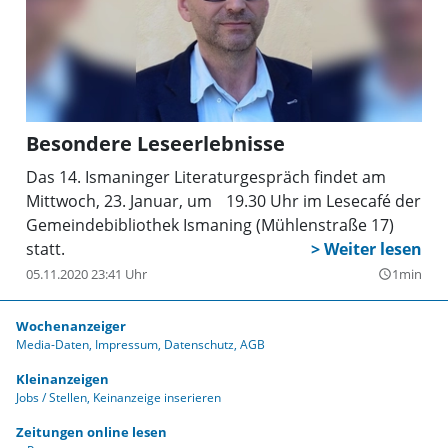
Leseempfehlungen auf. Darin finden sich bestimmt
viele Lesetipps und Anregungen für schöne
Buchgeschenke.
Besondere Leseerlebnisse
Das 14. Ismaninger Literaturgespräch findet am
Mittwoch, 23. Januar, um 19.30 Uhr im Lesecafé der
Gemeindebibliothek Ismaning (Mühlenstraße 17)
statt.
05.11.2020 23:41 Uhr
1min
query_builder
Wochenanzeiger
Media-Daten
Impressum
Datenschutz
AGB
Kleinanzeigen
Jobs / Stellen
Keinanzeige inserieren
Zeitungen online lesen