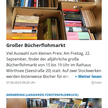
Großer Bücherflohmarkt
Viel Auswahl zum kleinen Preis: Am Freitag, 22.
September, findet der alljährliche große
Bücherflohmarkt von 15 bis 19 Uhr im Rathaus
Wörthsee (Seestraße 20) statt. Auf zwei Stockwerken
werden kistenweise Bücher für ein, maximal zwei
Euro angeboten. Der Erlös kommt dem Kinder- und
07.09.2023 09:20 Uhr
1min
query_builder
Jugendbuchbereich und der Leseförderung zugute.
Die Gemeindebücherei veranstaltet regelmäßig
GERMERING (LANDKREIS FÜRSTENFELDBRUCK)
Lesungen, Workshops und Ausflüge für Kinder und
Jugendliche, damit sie die Welt des Lesens und der