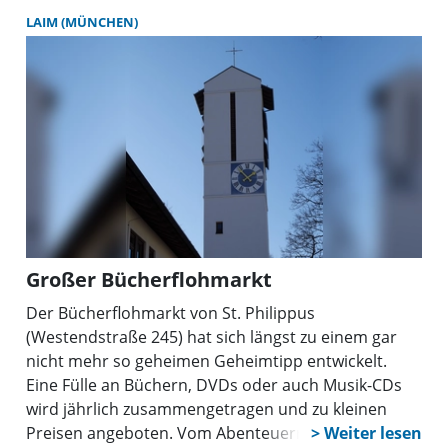
„volkszersetzende Schrifttum” vorzugehen. Durch
LAIM (MÜNCHEN)
die damals von Professoren und Studenten
organisierte und durchgeführte
Bücherverbrennung verloren viele Autoren auch
von heute auf morgen ihre Lebensgrundlage. Auf
die Bücherverbrennung folgte die Vernichtung von
Menschen und die Zerstörung von Städten und
Ländern...
Großer Bücherflohmarkt
Der Bücherflohmarkt von St. Philippus
(Westendstraße 245) hat sich längst zu einem gar
nicht mehr so geheimen Geheimtipp entwickelt.
Eine Fülle an Büchern, DVDs oder auch Musik-CDs
wird jährlich zusammengetragen und zu kleinen
Preisen angeboten. Vom Abenteuerroman bis hin zu