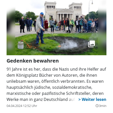
wertvolle Angebot funktionieren kann, ist die
ständige Pflege des Bücherbestandes notwendig.
Und so trafen sich aufgrund des Gesuchs knapp ein
Dutzend Garchinger in der Stadtbücherei, um sich
von Leiterin Claudia Bruch über die Aufgaben eines
„Bücherpaten” informieren zu lassen. Zehn
Personen kümmern sich nun regelmäßig um die
Bücher – jeweils an einem bestimmten Wochentag.
Ein Ausweis bestätigt ihren Einsatz als Bücherpate.
Gedenken bewahren
91 Jahre ist es her, dass die Nazis und ihre Helfer auf
dem Königsplatz Bücher von Autoren, die ihnen
unliebsam waren, öffentlich verbrannten. Es waren
hauptsächlich jüdische, sozialdemokratische,
marxistische oder pazifistische Schriftsteller, deren
Werke man in ganz Deutschland auf großen Plätzen
durch Feuer vernichtete, um gegen den
04.04.2024 12:52 Uhr
3min
query_builder
„undeutschen Geist” und das angeblich