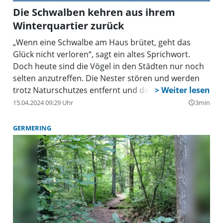
Die Schwalben kehren aus ihrem
Winterquartier zurück
„Wenn eine Schwalbe am Haus brütet, geht das
Glück nicht verloren“, sagt ein altes Sprichwort.
Doch heute sind die Vögel in den Städten nur noch
selten anzutreffen. Die Nester stören und werden
trotz Naturschutzes entfernt und die Tiere finden
viel zu wenig Insektennahrung. Trotzdem gibt es sie
15.04.2024 09:29 Uhr
3min
query_builder
noch. Vor allem in Stadtvierteln, die dörflich
geprägte Strukuren aufweisen wie Aubing. Hier
GERMERING
leben beispielsweise Rauchschwalben im Reitstall,
denn durch die Pferde haben sie ein großes
Angebot an Insekten, aber auch Mehlschwalben
kann man entdecken.