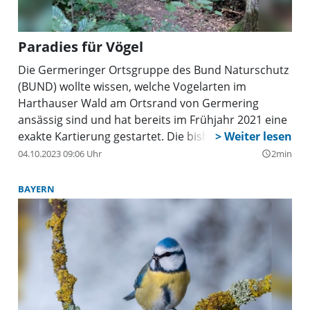
Paradies für Vögel
Die Germeringer Ortsgruppe des Bund Naturschutz
(BUND) wollte wissen, welche Vogelarten im
Harthauser Wald am Ortsrand von Germering
ansässig sind und hat bereits im Frühjahr 2021 eine
exakte Kartierung gestartet. Die bisherigen
Ergebnisse übertreffen alle Erwartungen: Von den
04.10.2023 09:06 Uhr
2min
query_builder
Vogelexperten konnten bis jetzt 46 Vogelarten
beobachtet werden. Besonders hoch ist der Anteil
BAYERN
an Höhlenbrütern wie Bunt-, Schwarz und
Grünspecht, Kleiber, Gartenbaumläufer, Star und
verschiedenen Meisenarten.