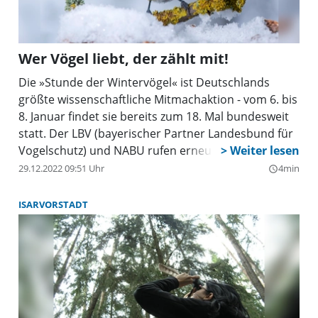
Wer Vögel liebt, der zählt mit!
Die »Stunde der Wintervögel« ist Deutschlands
größte wissenschaftliche Mitmachaktion - vom 6. bis
8. Januar findet sie bereits zum 18. Mal bundesweit
statt. Der LBV (bayerischer Partner Landesbund für
Vogelschutz) und NABU rufen erneut alle Tier- und
Naturfreunde auf, eine Stunde lang die Vögel am
29.12.2022 09:51 Uhr
4min
query_builder
Futterhäuschen, im Garten, auf dem Balkon oder im
Park zu zählen und zu melden. Im Mittelpunkt der
ISARVORSTADT
Aktion stehen vertraute und oft weit verbreitete
Vogelarten wie Meisen, Finken, Rotkehlchen und
Spatzen. Die Aktion findet wie immer im
Siedlungsraum statt: Dazu zählen Garten, Balkon,
Fenster oder Stadtpark. Eine besondere
Qualifikation außer dem Interesse an der Vogelwelt