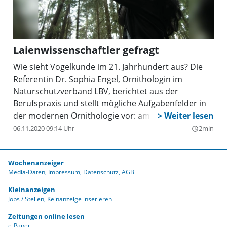
ist für die Teilnahme nicht nötig. Als Hilfestellung
kann man hierbei auch die Zählhilfe zum
Ausdrucken oder Online-Tipps zum Vögel
bestimmen nutzen. Die Hinweise findet man
Laienwissenschaftler gefragt
allesamt unter www.lbv.de im Internet.
Wie sieht Vogelkunde im 21. Jahrhundert aus? Die
Referentin Dr. Sophia Engel, Ornithologin im
Naturschutzverband LBV, berichtet aus der
Berufspraxis und stellt mögliche Aufgabenfelder in
der modernen Ornithologie vor: am Samstag, 21.
September, 16 bis 18.30 Uhr, im
06.11.2020 09:14 Uhr
2min
query_builder
Naturschutzzentrum des LBV, Klenzestraße 37. Die
Teilnahme ist kostenfrei. Eine Anmeldung mit
Wochenanzeiger
Namen, E-Mail-Adresse und Telefonnummer ist
Media-Daten
Impressum
Datenschutz
AGB
erforderlich unter: info@lbv-muenchen.de
Kleinanzeigen
Jobs / Stellen
Keinanzeige inserieren
Zeitungen online lesen
e-Paper