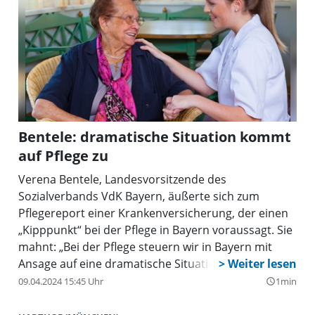
Bentele: dramatische Situation kommt
auf Pflege zu
Verena Bentele, Landesvorsitzende des
Sozialverbands VdK Bayern, äußerte sich zum
Pflegereport einer Krankenversicherung, der einen
„Kipppunkt“ bei der Pflege in Bayern voraussagt. Sie
mahnt: „Bei der Pflege steuern wir in Bayern mit
Ansage auf eine dramatische Situation für unzählige
Menschen zu. Das zeigt der heute veröffentlichte
09.04.2024 15:45 Uhr
1min
query_builder
Pflegereport der DAK Gesundheit. Die großen
Herausforderungen werden weder für die