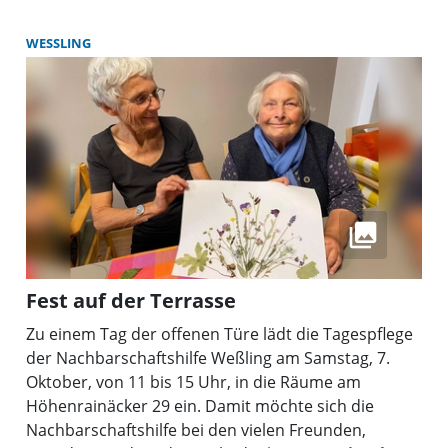
Versorgung für ältere Menschen in der Umgebung
erheblich verbessern zu können. Die Einrichtung
WESSLING
bietet täglich Platz für 20 Personen. Sie sorgt bei
den Patienten für Lebensfreude und bei den
Angehörigen für Entlastung.
Fest auf der Terrasse
Zu einem Tag der offenen Türe lädt die Tagespflege
der Nachbarschaftshilfe Weßling am Samstag, 7.
Oktober, von 11 bis 15 Uhr, in die Räume am
Höhenrainäcker 29 ein. Damit möchte sich die
Nachbarschaftshilfe bei den vielen Freunden,