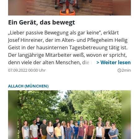
Ein Gerät, das bewegt
„Lieber passive Bewegung als gar keine”, erklärt
Josef Hinreiner, der im Alten- und Pflegeheim Heilig
Geist in der hausinternen Tagesbetreuung tätig ist.
Der langjährige Mitarbeiter weiß, wovon er spricht,
denn viele der alten Menschen, die im Münchenstift-
Haus am Dom-Pedro-Platz leben, können nicht
07.09.2022 00:00 Uhr
2min
query_builder
mehr selbst aufstehen und umhergehen. Umso so
erfreuter war man jetzt über die Spende von vier
ALLACH (MÜNCHEN)
sogenannten Vibrolegs durch Margot Günther und
ihre Tochter Gabriele Schmoll. Die beiden
Nymphenburgerinnen, die sich seit Jahren im Heim
Heilig Geist engagieren, haben die Massagegeräte,
die mit Vibrationsplatten ausgestattet sind,
sozusagen zur Erprobung im Alltag des Hauses
angeschafft. Sollten die passiven Fitnessgeräte, die