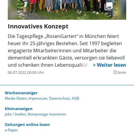
die Venen und Muskeln aktivieren und den Rückfluss
in den Venen fördern, sich bewähren und von den
Seniorinnen und Senioren gut angenommen
Innovatives Konzept
werden, so wollen die Spenderinnen nochmals
nachlegen.
Die Tagespflege „RosenGarten“ in München feiert
heuer ihr 25-jähriges Bestehen. Seit 1997 begleiten
engagierte Mitarbeiterinnen und Mitarbeiter die
dementiell erkrankten Gäste, versorgen sie liebevoll
und schenken ihnen Lebensqualität. Und auch die
Angehörigen und Freunde finden Unterstützung.
06.07.2022 00:00 Uhr
3min
query_builder
Wochenanzeiger
Media-Daten
Impressum
Datenschutz
AGB
Kleinanzeigen
Jobs / Stellen
Keinanzeige inserieren
Zeitungen online lesen
e-Paper