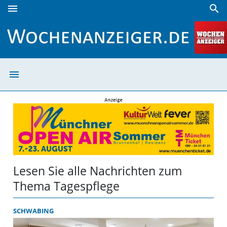
menu
search
Tagespflege | Wochenanzeiger
menu
Tagespflege | W
Lesen Sie alle Nachrichten zum
Thema Tagespflege
SCHWABING