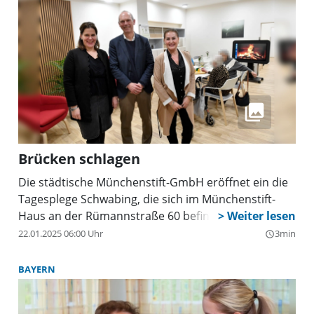
Brücken schlagen
Die städtische Münchenstift-GmbH eröffnet ein die
Tagesplege Schwabing, die sich im Münchenstift-
Haus an der Rümannstraße 60 befindet.
22.01.2025 06:00 Uhr
3min
query_builder
BAYERN