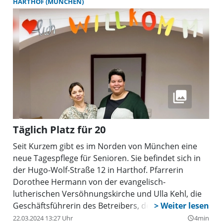
HARTHOF (MÜNCHEN)
stationäre noch für die ambulante Pflege ohne neue
Wege zu lösen sein. Pflege findet zu mehr als 80
Prozent zu Hause statt. Um dem dramatischen
Schwund an Pflegekräften etwas entgegenzusetzen
und um die Versorgung der Pflegebedürftigen zu
sichern, fordern wir deutlich mehr finanzielle und
zeitliche Unterstützung für pflegende Angehörige. In
Bayern werden noch früher als in anderen
Bundesländern bald deutlich weniger Pflegekräfte
nachkommen als in Rente gehen. Die Lücke ist nur
Täglich Platz für 20
zu schließen, wenn die Nächstenpflege – also die
Pflege zu Hause – von der Politik deutlich gestärkt
Seit Kurzem gibt es im Norden von München eine
wird.”
neue Tagespflege für Senioren. Sie befindet sich in
der Hugo-Wolf-Straße 12 in Harthof. Pfarrerin
Dorothee Hermann von der evangelisch-
lutherischen Versöhnungskirche und Ulla Kehl, die
Geschäftsführerin des Betreibers, der Mitterfelder
gGmbH, freuen sich, mit diesem Angebot die
22.03.2024 13:27 Uhr
4min
query_builder