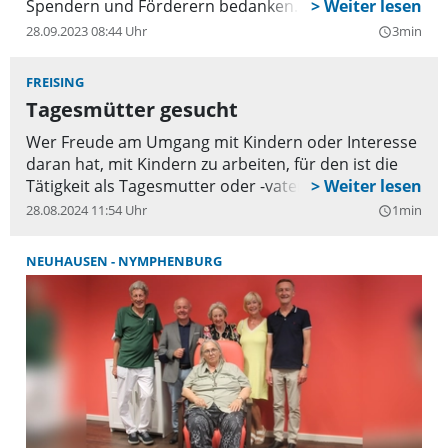
Spendern und Förderern bedanken. „Durch die
großzügige Unterstützung konnten wir unsere
28.09.2023 08:44 Uhr
3min
query_builder
kleine Pflegeeinrichtung zum Wohl unserer Gäste
weiterentwickeln“, betont Julia Hager, Leiterin der
FREISING
Einrichtung. Es gibt Kaffee und Kuchen und die
Tagesmütter gesucht
Möglichkeit, sich die Tagespflege mit ihren vielen
Wer Freude am Umgang mit Kindern oder Interesse
Neuerungen anzuschauen. Das Team steht für
daran hat, mit Kindern zu arbeiten, für den ist die
Fragen bereit.
Tätigkeit als Tagesmutter oder -vater das Richtige.
28.08.2024 11:54 Uhr
1min
query_builder
NEUHAUSEN - NYMPHENBURG