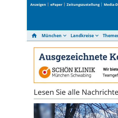
Anzeigen
ePaper
Zeitungszustellung
Media-
home
expand_more
expand_more
München
Landkreise
Theme
Lesen Sie alle Nachric