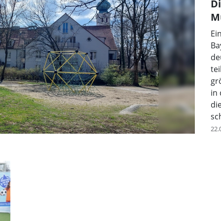
Di
M
Ei
Ba
de
te
gr
in
di
sc
22.