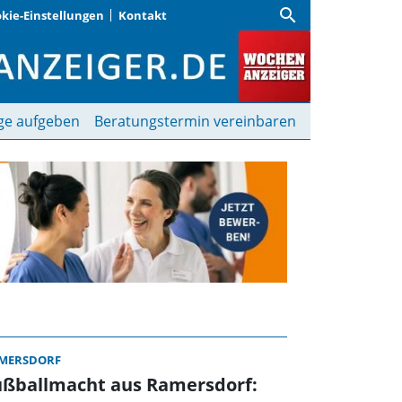
search
kie-Einstellungen
Kontakt
chenanzeiger
ge aufgeben
Beratungstermin vereinbaren
MERSDORF
ußballmacht aus Ramersdorf: