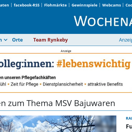
Daten
facebook-RSS
Flohmärkte
Gewinnspiele
Webcams
Coo
MSV Bajuwaren | Wo
expand_more
n
Orte
Team Rynkeby
Anzei
hten zum Thema MSV Bajuwaren
RA
F