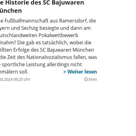
e Historie des SC Bajuwaren
ünchen
ne Fußballmannschaft aus Ramersdorf, die
yern und Sechzig besiegte und dann am
utschlandweiten Pokalwettbewerb
ilnahm? Die gab es tatsächlich, wobei die
ößten Erfolge des SC Bajuwaren München
 die Zeit des Nationalsozialismus fallen, was
e sportliche Leistung allerdings nicht
hmälern soll.
03.2024 09:25 Uhr
3min
query_builder