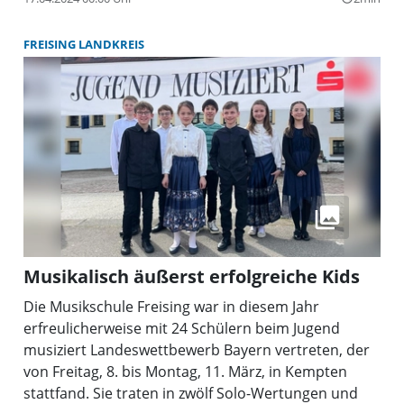
stand dabei das Gesamtpaket aus technischen
Fähigkeiten, musikalischem Einfühlungsvermögen
FREISING LANDKREIS
und der Souveränität im Vortrag.
Musikalisch äußerst erfolgreiche Kids
Die Musikschule Freising war in diesem Jahr
erfreulicherweise mit 24 Schülern beim Jugend
musiziert Landeswettbewerb Bayern vertreten, der
von Freitag, 8. bis Montag, 11. März, in Kempten
stattfand. Sie traten in zwölf Solo-Wertungen und