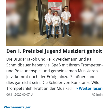
Den 1. Preis bei Jugend Musiziert geholt
Die Brüder Jakob und Felix Weidemann und Kai
Schmidbauer haben viel Spaß mit ihrem Trompeten-
und Posaunenspiel und gemeinsamen Musizieren,
jetzt kommt noch der Erfolg hinzu. Schöner kann
dies gar nicht sein. Die Schüler von Konstanze Wild,
Trompetenlehrkraft an der Musikschule
Vaterstetten erspielten sich am vorvergangenen
06.11.2020 00:07 Uhr
1min
query_builder
Wochenende beim Regionalwettbewerb Jugend
Musiziert in München mit 24 Punkten einen 1. Preis
Wochenanzeiger