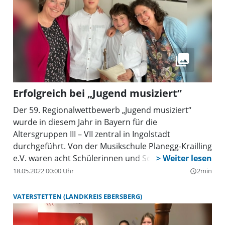
Crhak zeigte sich beeindruckt von den
musikalischen Darbietungen auf höchstem Niveau,
das die Mitwirkenden an Hackbrett, Violine,
Klarinette, Klavier und Gesang an diesem Abend
präsentierten. Und er überreichte einen Gutschein
als Präsent der Gemeinde an die Schülerinnen und
Schüler, die Neuried so erfolgreich bei „Jugend
Erfolgreich bei „Jugend musiziert”
musiziert” vertreten haben.
Der 59. Regionalwettbewerb „Jugend musiziert“
wurde in diesem Jahr in Bayern für die
Altersgruppen III – VII zentral in Ingolstadt
durchgeführt. Von der Musikschule Planegg-Krailling
e.V. waren acht Schülerinnen und Schüler in fünf
Wertungen dabei.
18.05.2022 00:00 Uhr
2min
query_builder
VATERSTETTEN (LANDKREIS EBERSBERG)