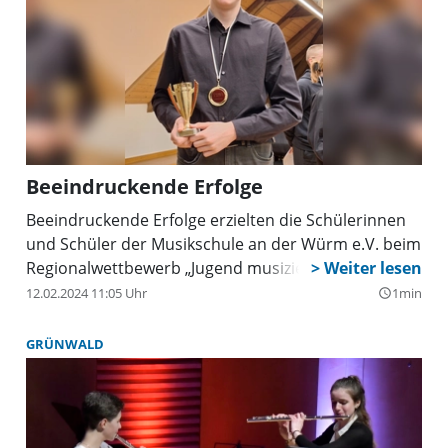
beim Wettbewerb, der im Januar in Erding
stattgefunden hatte, erste und zweite Preise
erhalten hatten.
Beeindruckende Erfolge
Beeindruckende Erfolge erzielten die Schülerinnen
und Schüler der Musikschule an der Würm e.V. beim
Regionalwettbewerb „Jugend musiziert”.
12.02.2024 11:05 Uhr
1min
query_builder
GRÜNWALD