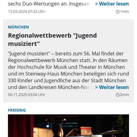
sechs Duo-Wertungen an. Insgesamt konnten sehr
erfreuliche fünf 1. Preise (mit einer Weiterleitung
15.03.2024 07:32 Uhr
1min
query_builder
zum Bundeswettbewerb), zehn 2. Preise und drei 3.
Preise erreicht werden.
MÜNCHEN
Regionalwettbewerb "Jugend
musiziert"
"Jugend musiziert" ‒ bereits zum 56. Mal findet der
Regionalwettbewerb München statt. In den Räumen
der Hochschule für Musik und Theater in München
und im Steinway-Haus München beteiligen sich rund
330 Kinder und Jugendliche aus der Stadt München
und den Landkreisen München-Nord / Ost, Dachau,
Ebersberg, und Fürstenfeldbruck. Die Vorspiele sind
06.11.2020 03:04 Uhr
2min
query_builder
öffentlich. Der Eintritt ist frei.
FREISING