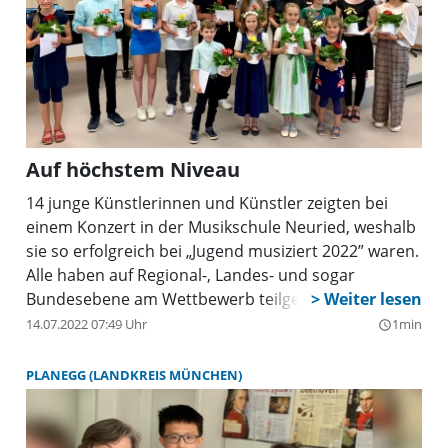
Auf höchstem Niveau
14 junge Künstlerinnen und Künstler zeigten bei
einem Konzert in der Musikschule Neuried, weshalb
sie so erfolgreich bei „Jugend musiziert 2022” waren.
Alle haben auf Regional-, Landes- und sogar
Bundesebene am Wettbewerb teilgenommen und
„in der intensiven Vorbereitungszeit enorm viel auf
14.07.2022 07:49 Uhr
1min
query_builder
Ihrem Instrument erreicht”, wie Musikschulleiter
Christoph Peters betonte. Er dankte den Eltern für
PLANEGG (LANDKREIS MÜNCHEN)
die Unterstützung beim Erreichen dieses Ziels und
stellte auch die herausragende Leitung der
Lehrkräfte heraus. Auch 2. Bürgermeister Markus