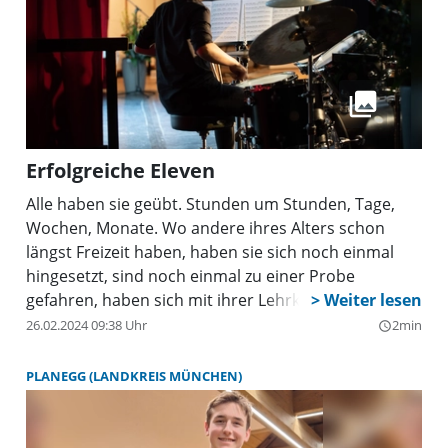
Erfolgreiche Eleven
Alle haben sie geübt. Stunden um Stunden, Tage,
Wochen, Monate. Wo andere ihres Alters schon
längst Freizeit haben, haben sie sich noch einmal
hingesetzt, sind noch einmal zu einer Probe
gefahren, haben sich mit ihrer Lehrkraft für den
letzten Schliff verabredet. Die Rede ist von all den
26.02.2024 09:38 Uhr
2min
query_builder
jungen Musikern, die sich der Herausforderung
eines Regionalwettbewerbs für ihr Instrument
PLANEGG (LANDKREIS MÜNCHEN)
gestellt haben. Und die Mühen haben sich
ausgezahlt: Musikschulleiter Odilo Zapf kann stolz
auf über 40 (!) Schüler der Musikschule blicken, die