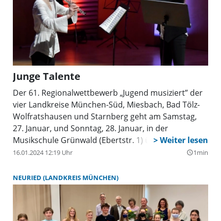
Junge Talente
Der 61. Regionalwettbewerb „Jugend musiziert” der
vier Landkreise München-Süd, Miesbach, Bad Tölz-
Wolfratshausen und Starnberg geht am Samstag,
27. Januar, und Sonntag, 28. Januar, in der
Musikschule Grünwald (Ebertstr. 1) über die Bühne.
16.01.2024 12:19 Uhr
1min
query_builder
NEURIED (LANDKREIS MÜNCHEN)