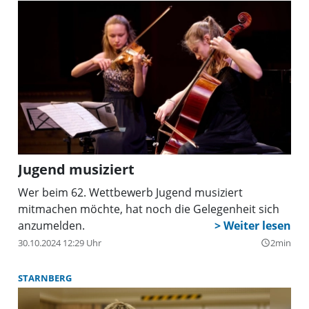
Jugend musiziert
Wer beim 62. Wettbewerb Jugend musiziert
mitmachen möchte, hat noch die Gelegenheit sich
anzumelden.
30.10.2024 12:29 Uhr
2min
query_builder
STARNBERG