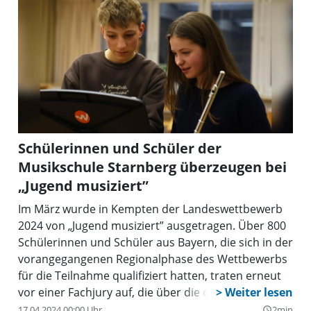
Schülerinnen und Schüler der
Musikschule Starnberg überzeugen bei
„Jugend musiziert”
Im März wurde in Kempten der Landeswettbewerb
2024 von „Jugend musiziert” ausgetragen. Über 800
Schülerinnen und Schüler aus Bayern, die sich in der
vorangegangenen Regionalphase des Wettbewerbs
für die Teilnahme qualifiziert hatten, traten erneut
vor einer Fachjury auf, die über die dargebotene
Qualität der Programmbeiträge entschied. Im Fokus
17.04.2024 00:00 Uhr
2min
query_builder