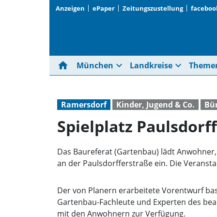
Anzeigen
ePaper
Zeitungszustellung
faceboo
home
expand_more
expand_more
München
Landkreise
Theme
Ramersdorf
Kinder, Jugend & Co.
Bür
Spielplatz Paulsdorff
Das Baureferat (Gartenbau) lädt Anwohner, 
an der Paulsdorfferstraße ein. Die Veranstalt
Der von Planern erarbeitete Vorentwurf ba
Gartenbau-Fachleute und Experten des beau
mit den Anwohnern zur Verfügung.