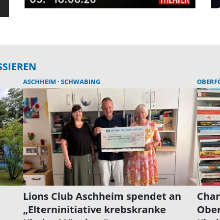
SSIEREN
ASCHHEIM
SCHWABING
OBERF
Lions Club Aschheim spendet an
Char
„Elterninitiative krebskranke
Ober