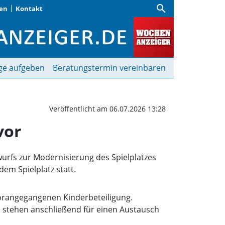
search
gen
Kontakt
erstraße: Stadt stellt Pl
ge aufgeben
Beratungstermin vereinbaren
Veröffentlicht am 06.07.2026 13:28
vor
urfs zur Modernisierung des Spielplatzes
dem Spielplatz statt.
orangegangenen Kinderbeteiligung.
 stehen anschließend für einen Austausch