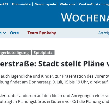
k-RSS
Flohmärkte
Gewinnspiele
Webcams
Cookie-Einstellun
Spielplatz Paulsdorff
expand_more
n
Orte
Team Rynkeby
Anzei
gerbeteiligung
Spielplatz
erstraße: Stadt stellt Pläne 
auch Jugendliche und Kinder, zur Präsentation des Vorentw
ung findet am Donnerstag, 9. Juli, 15 bis 19 Uhr, direkt auf 
siert unter anderem auf den Ideen und Anregungen einer v
ftragten Planungsbüros erläutern vor Ort die Planung und