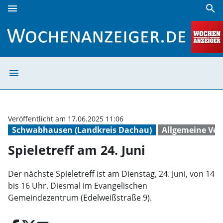
menu
search
Spieletreff am 24. Juni | Wochenanzeiger
menu
Spieletreff am 2
Veröffentlicht am 17.06.2025 11:06
Schwabhausen (Landkreis Dachau)
Allgemeine Ver
Spieletreff am 24. Juni
Der nächste Spieletreff ist am Dienstag, 24. Juni, von 14
bis 16 Uhr. Diesmal im Evangelischen
Gemeindezentrum (Edelweißstraße 9).