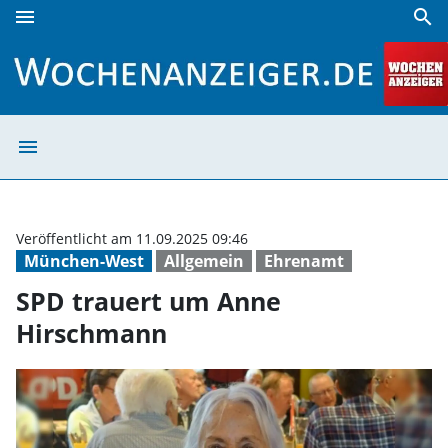
menu
search
SPD trauert um Anne Hirschmann | Wochenanzeiger
menu
SPD trauert um
Veröffentlicht am 11.09.2025 09:46
München-West
Allgemein
Ehrenamt
SPD trauert um Anne
Hirschmann