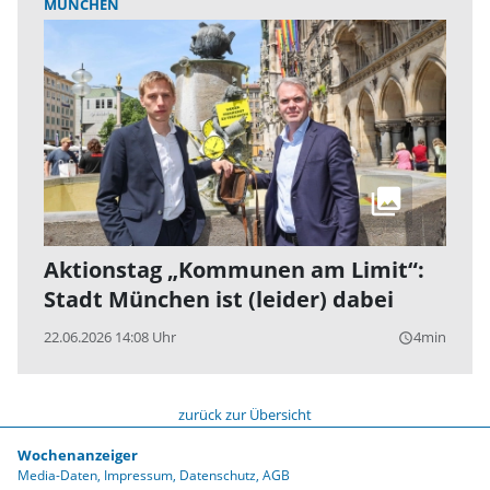
MÜNCHEN
Aktionstag „Kommunen am Limit“:
Stadt München ist (leider) dabei
22.06.2026 14:08 Uhr
4min
query_builder
zurück zur Übersicht
Wochenanzeiger
Media-Daten
Impressum
Datenschutz
AGB