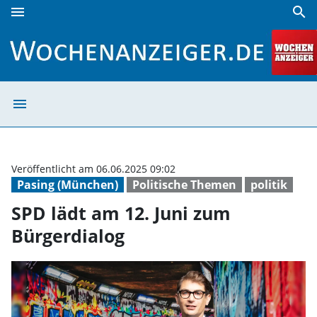
menu
search
SPD lädt am 12. Juni zum Bürgerdialog | Wochenanzeiger
menu
SPD lädt am 12.
Veröffentlicht am 06.06.2025 09:02
Pasing (München)
Politische Themen
politik
SPD lädt am 12. Juni zum
Bürgerdialog