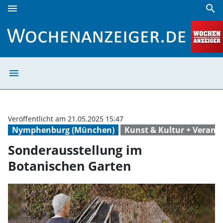
menu
search
Sonderausstellung im Botanischen Garten | Wochenanzeig
menu
Sonderausstellu
Veröffentlicht am 21.05.2025 15:47
Nymphenburg (München)
Kunst & Kultur + Verans
Sonderausstellung im
Botanischen Garten