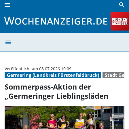
menu
search
Sommerpass-Aktion der „Germeringer Lieblingsläden | Wo
menu
Sommerpass-Akti
Veröffentlicht am 08.07.2026 10:09
Germering (Landkreis Fürstenfeldbruck)
Stadt Ger
Sommerpass-Aktion der
„Germeringer Lieblingsläden