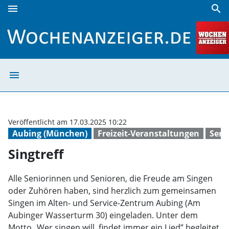
menu
search
Singtreff | Wochenanzeiger
menu
Singtreff | Woc
Veröffentlicht am 17.03.2025 10:22
Aubing (München)
Freizeit-Veranstaltungen
Seni
Singtreff
Alle Seniorinnen und Senioren, die Freude am Singen
oder Zuhören haben, sind herzlich zum gemeinsamen
Singen im Alten- und Service-Zentrum Aubing (Am
Aubinger Wasserturm 30) eingeladen. Unter dem
Motto „Wer singen will, findet immer ein Lied” begleitet