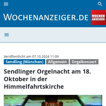
menu
search
Sendlinger Orgelnacht am 18. Oktober in der Himmelfahrt
menu
Sendlinger Orge
Veröffentlicht am 07.10.2024 11:09
Sendling (München)
Allgemein
Orgelkonzert
Sendlinger Orgelnacht am 18.
Oktober in der
Himmelfahrtskirche