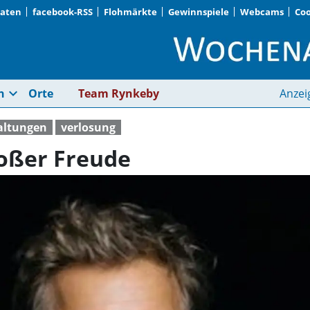
Daten
facebook-RSS
Flohmärkte
Gewinnspiele
Webcams
Coo
Schonungslos mit gr
expand_more
n
Orte
Team Rynkeby
Anzei
altungen
verlosung
oßer Freude