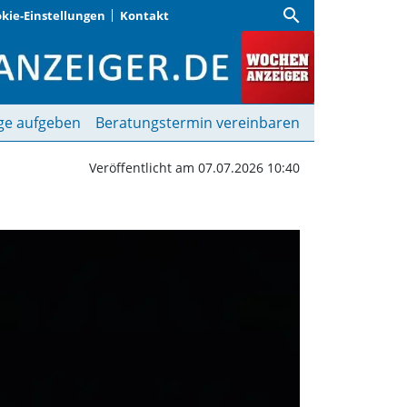
search
kie-Einstellungen
Kontakt
oßer Freude | Wochenan
ge aufgeben
Beratungstermin vereinbaren
Veröffentlicht am 07.07.2026 10:40