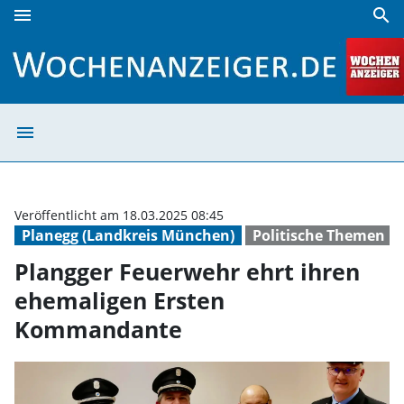
menu
search
Plangger Feuerwehr ehrt ihren ehemaligen Ersten Komma
menu
Plangger Feuerw
Veröffentlicht am 18.03.2025 08:45
Planegg (Landkreis München)
Politische Themen
Plangger Feuerwehr ehrt ihren
ehemaligen Ersten
Kommandante