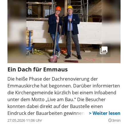
Ein Dach für Emmaus
Die heiße Phase der Dachrenovierung der
Emmauskirche hat begonnen. Darüber informierten
die Kirchengemeinde kürzlich bei einem Infoabend
unter dem Motto „Live am Bau.“ Die Besucher
konnten dabei direkt auf der Baustelle einen
Eindruck der Bauarbeiten gewinnen. Ein neuer
Dachbalken ist bereits montiert, die anderen folgen
27.05.2026 11:06 Uhr
3min
query_builder
in den nächsten Tagen.