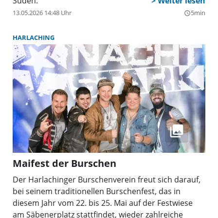
Süden.
Kostenrahmens geblieben ist, und insgesamt über
13.05.2026 14:48 Uhr
5min
query_builder
eine Milliarde Euro in die Neuausrichtung der
München Klinik.
HARLACHING
Maifest der Burschen
Der Harlachinger Burschenverein freut sich darauf,
bei seinem traditionellen Burschenfest, das in
diesem Jahr vom 22. bis 25. Mai auf der Festwiese
am Säbenerplatz stattfindet, wieder zahlreiche