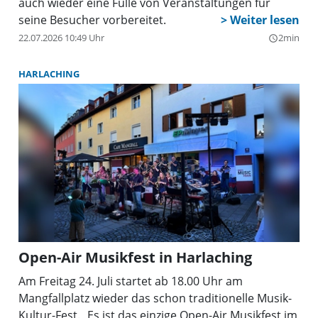
auch wieder eine Fülle von Veranstaltungen für
seine Besucher vorbereitet.
22.07.2026 10:49 Uhr
2min
query_builder
HARLACHING
Open-Air Musikfest in Harlaching
Am Freitag 24. Juli startet ab 18.00 Uhr am
Mangfallplatz wieder das schon traditionelle Musik-
Kultur-Fest. „Es ist das einzige Open-Air Musikfest im