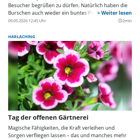
Besucher begrüßen zu dürfen. Natürlich haben die
Burschen auch wieder ein buntes Programm
vorbereitet und hoffen nun darauf, dass Petrus ein
09.05.2026 12:45 Uhr
2min
query_builder
Einsehen hat und schönes Wetter für die Festtage
spendiert.
HARLACHING
Tag der offenen Gärtnerei
Magische Fähigkeiten, die Kraft verleihen und
Sorgen verfliegen lassen – das und manches mehr