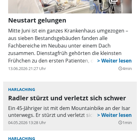
Neustart gelungen
Mitte Juni ist ein ganzes Krankenhaus umgezogen –
aus sieben Bestandsgebäuden fanden alle
Fachbereiche im Neubau unter einem Dach
zusammen. Dienstagfrüh gehörten die kleinsten
Frühchen zu den ersten Patienten, die in ihr neues
„Zuhause auf Zeit“ eingezogen waren. Auf dem Weg
13.06.2026 21:27 Uhr
4min
query_builder
dorthin wurden sie von der Stadtspitze in Person
von Oberbürgermeister Dominik Krause und
HARLACHING
Bürgermeisterin Verena Dietl herzlich begrüßt.
Radler stürzt und verletzt sich schwer
Bereits seit 11. Juni findet die komplette Versorgung
im Harlachinger Neubau im Vollbetrieb statt.
Ein 45-Jähriger ist mit dem Mountainbike an der Isar
unterwegs. Er stürzt und verletzt sich schwer.
04.05.2026 13:28 Uhr
1min
query_builder
HARLACHING