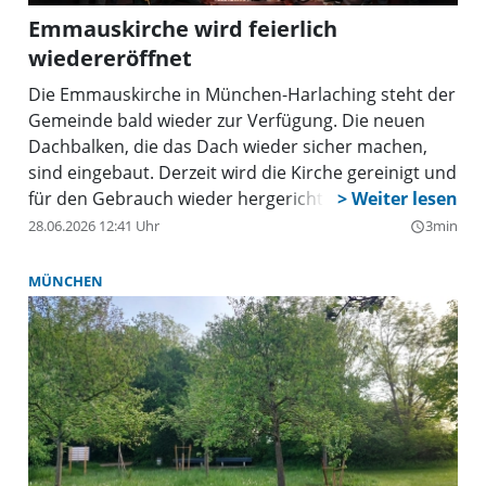
Emmauskirche wird feierlich
wiedereröffnet
Die Emmauskirche in München-Harlaching steht der
Gemeinde bald wieder zur Verfügung. Die neuen
Dachbalken, die das Dach wieder sicher machen,
sind eingebaut. Derzeit wird die Kirche gereinigt und
für den Gebrauch wieder hergerichtet. Der erste
Gottesdienst in der Kirche ist am 26. Juli geplant.
28.06.2026 12:41 Uhr
3min
query_builder
Vorher gibt es noch einige ganz besondere
Veranstaltungen in der noch unbestuhlten Kirche.
MÜNCHEN