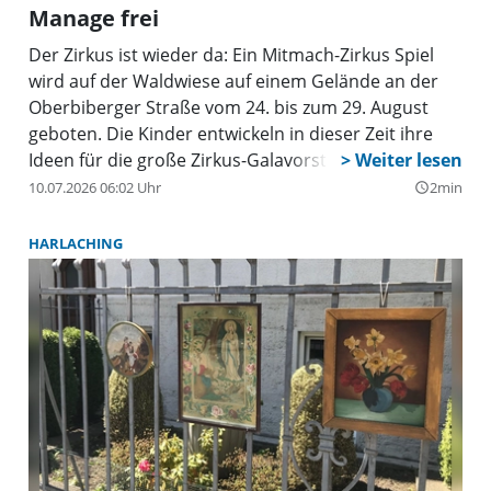
Manage frei
Der Zirkus ist wieder da: Ein Mitmach-Zirkus Spiel
wird auf der Waldwiese auf einem Gelände an der
Oberbiberger Straße vom 24. bis zum 29. August
geboten. Die Kinder entwickeln in dieser Zeit ihre
Ideen für die große Zirkus-Galavorstellung, die den
Abschluss der Ferienwoche bildet, selbst. Angeleitet
10.07.2026 06:02 Uhr
2min
query_builder
werden die Kinder durch qualifizierte
Zirkuspädagoginnen und -pädagogen, Artistinnen
HARLACHING
und Artisten sowie geschulte Betreuer.