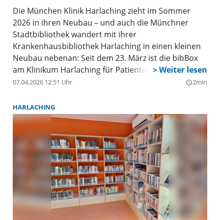
Die München Klinik Harlaching zieht im Sommer
2026 in ihren Neubau – und auch die Münchner
Stadtbibliothek wandert mit ihrer
Krankenhausbibliothek Harlaching in einen kleinen
Neubau nebenan: Seit dem 23. März ist die bibBox
am Klinikum Harlaching für Patienten, Angehörige
und Klinikpersonal geöffnet. Die bibBox Harlaching
07.04.2026 12:51 Uhr
2min
query_builder
ist täglich von 7.00 bis 20.00 Uhr als Open Library
geöffnet und bietet eine Auswahl an Büchern,
HARLACHING
Filmen und Zeitschriften, die man mit einem
gültigen Bibliotheksausweis direkt an einem
Terminal ausleihen kann. Jeden Mittwoch und
Freitag gibt es zudem Servicezeiten von jeweils 13.00
bis 15.00 Uhr, in denen sich Kunden vom Personal
der Münchner Stadtbibliothek beraten lassen, einen
Bibliotheksausweis ausstellen lassen oder ihre
vorbestellten Medien abholen können.