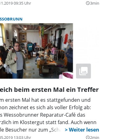
ne Idee für die nächsten SVW-Bergtouren
11.2019 09:35 Uhr
3min
query_builder
schauen“, scherzte Georg Guggemos,
rstand des Sportvereins.
SSOBRUNN
eich beim ersten Mal ein Treffer
m ersten Mal hat es stattgefunden und
hon zeichnet es sich als voller Erfolg ab:
s Wessobrunner Reparatur-Café das
rzlich im Klostergut statt fand. Auch wenn
ele Besucher nur zum „Schauen“ kamen,
rden doch an die zwanzig Teile repariert.
05.2019 13:03 Uhr
2min
query_builder