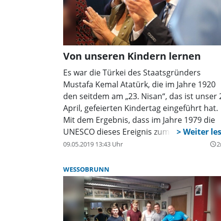
Von unseren Kindern lernen
Es war die Türkei des Staatsgründers
Mustafa Kemal Atatürk, die im Jahre 1920
den seitdem am „23. Nisan“, das ist unser 
April, gefeierten Kindertag eingeführt hat.
Mit dem Ergebnis, dass im Jahre 1979 die
UNESCO dieses Ereignis zum „Weltkindert
erklärt hat und seitdem in mehr als 145
09.05.2019 13:43 Uhr
2
query_builder
Ländern, an unterschiedlichen Tagen zwar
aber offiziell begangen wird.
WESSOBRUNN