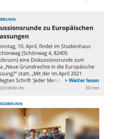
OBRUNN
kussionsrunde zu Europäischen
fassungen
nntag, 10. April, findet im Studienhaus
chönwag (Schönwag 4, 82405
brunn) eine Diskussionsrunde zum
 „Neue Grundrechte in die Europäische
ssung?” statt. „Mit der im April 2021
legten Schrift 'Jeder Mensch' hat
nand von Schirach einen viel beachteten
022 00:00 Uhr
1min
query_builder
hlag unterbreitet”, so Wilfried Knorr,
tor der Herzogsägmühle und Moderator
SSOBRUNN
unde. „Die Europäischen Verfassungen
n um sechs neue Grundrechte erweitert
n – vom Recht auf eine intakte Umwelt
das Recht zur digitalen Selbstbestimmung
in zum Recht auf Wahrhaftigkeit der