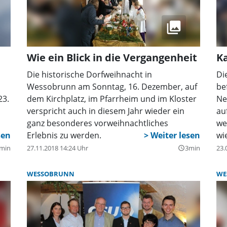
Regionalmarkt am Samstag, 23. April, können
Äußer
auch Besucher auch ihr eigenes Angebot an
diese
Waren oder Dienstleistungen aufzeigen, im
zukun
Tausch- und Geschenkladen stöbern, Rezepte
Frage
vorschlagen und vieles mehr. Weitere Infos
Anwes
Wie ein Blick in die Vergangenheit
K
erteilt Renata Hirtl unter Tel. 08890/922459.
Schna
disku
Die historische Dorfweihnacht in
Di
um 16
Wessobrunn am Sonntag, 16. Dezember, auf
be
Eine 
23.
dem Kirchplatz, im Pfarrheim und im Kloster
Ne
www.
verspricht auch in diesem Jahr wieder ein
au
ganz besonderes vorweihnachtliches
we
ag“
Erlebnis zu werden.
wi
min
27.11.2018 14:24 Uhr
3min
23.
query_builder
,
WESSOBRUNN
WE