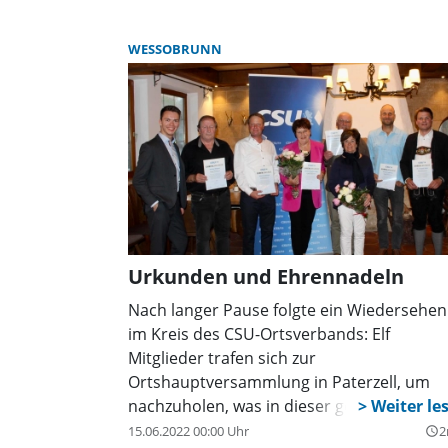
Teilnehmerinnen.
WESSOBRUNN
Urkunden und Ehrennadeln
Nach langer Pause folgte ein Wiedersehen
im Kreis des CSU-Ortsverbands: Elf
Mitglieder trafen sich zur
Ortshauptversammlung in Paterzell, um
nachzuholen, was in dieser geselligen For
lange nicht mehr stattgefunden hatte,
15.06.2022 00:00 Uhr
2
query_builder