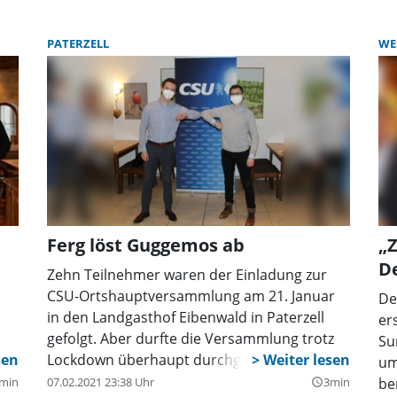
das Auftreten.
Kr
Gu
PATERZELL
WE
Ferg löst Guggemos ab
„Z
D
Zehn Teilnehmer waren der Einladung zur
CSU-Ortshauptversammlung am 21. Januar
De
in den Landgasthof Eibenwald in Paterzell
er
gefolgt. Aber durfte die Versammlung trotz
Su
m
Lockdown überhaupt durchgeführt werden?
um
min
07.02.2021 23:38 Uhr
3min
be
query_builder