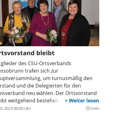
tsvorstand bleibt
tglieder des CSU-Ortsverbands
ssobrunn trafen sich zur
uptversammlung, um turnusmäßig den
rstand und die Delegierten für den
eisverband neu wählen. Der Ortsvorstand
eibt weitgehend bestehen wie bisher:
sitzender ist Julius Ferg, seine drei
02.2023 00:00 Uhr
1min
query_builder
ellvertreter sind Georg Guggemos,
hanna Marx und Johann Staltmayr jun.
hriftführer und Schatzmeister ist Leopold
hn, Beisitzer Rudolf Juergens und die