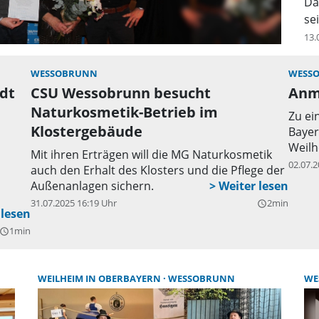
Da
se
13.
WESSOBRUNN
WESS
dt
CSU Wessobrunn besucht
Anm
Naturkosmetik-Betrieb im
Zu ei
Klostergebäude
Bayer
Weilh
Mit ihren Erträgen will die MG Naturkosmetik
02.07.2
auch den Erhalt des Klosters und die Pflege der
Außenanlagen sichern.
31.07.2025 16:19 Uhr
2min
query_builder
len
1min
uery_builder
sch
WEILHEIM IN OBERBAYERN
WESSOBRUNN
WE
bei