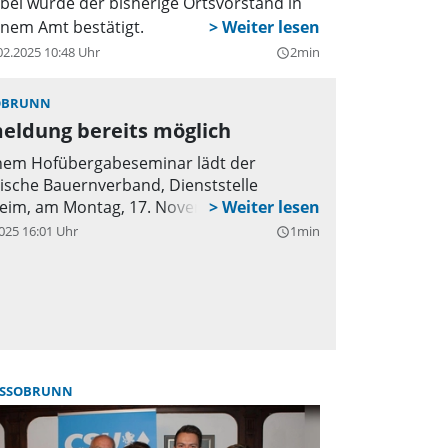
bei wurde der bisherige Ortsvorstand in
inem Amt bestätigt.
02.2025 10:48 Uhr
2min
query_builder
OBRUNN
eldung bereits möglich
nem Hofübergabeseminar lädt der
ische Bauernverband, Dienststelle
eim, am Montag, 17. November, ein.
025 16:01 Uhr
1min
query_builder
SSOBRUNN