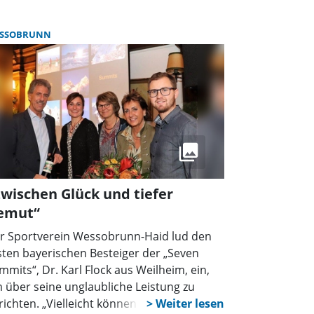
eisdelegierten Julius Ferg, Georg
ggemos und Johann Staltmayr jun.
SSOBRUNN
wischen Glück und tiefer
emut“
r Sportverein Wessobrunn-Haid lud den
sten bayerischen Besteiger der „Seven
mmits“, Dr. Karl Flock aus Weilheim, ein,
 über seine unglaubliche Leistung zu
richten. „Vielleicht können wir uns hier