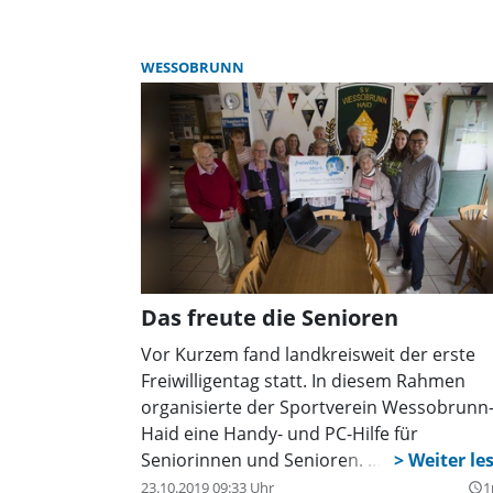
nämlich ein ausführliches Gespräch über 
Kommunalpolitik. Dr. Leopold Hahn spran
als Gemeinderatsmitglied für den
WESSOBRUNN
verhinderten Bürgermeister Georg
Guggemos ein und berichtete über die
größeren Themen, die in den letzten zwei
Jahren bearbeitet worden sind bzw. auf
absehbare Zeit anstehen, darunter der
Flächennutzungsplan und das neue
Baugebiet Forst-Templhof und der geplan
Neubau des Feuerwehr- und Vereinshaus
Forst.
Das freute die Senioren
Vor Kurzem fand landkreisweit der erste
Freiwilligentag statt. In diesem Rahmen
organisierte der Sportverein Wessobrunn
Haid eine Handy- und PC-Hilfe für
Seniorinnen und Senioren.
23.10.2019 09:33 Uhr
1
query_builder