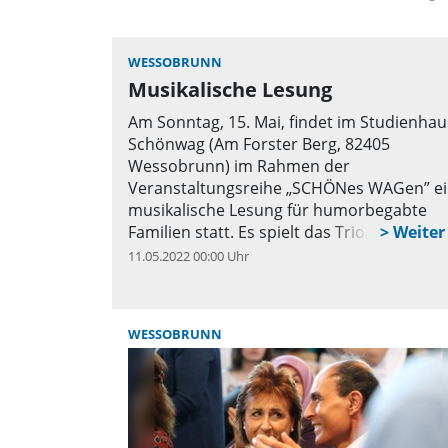
WESSOBRUNN
Im Sportstüberl fanden sich zahlreiche
Musikalische Lesung
Personen ein.
Am Sonntag, 15. Mai, findet im Studienhau
Schönwag (Am Forster Berg, 82405
Wessobrunn) im Rahmen der
Veranstaltungsreihe „SCHÖNes WAGen” e
musikalische Lesung für humorbegabte
Familien statt. Es spielt das Trio „Café
Unterzuckerist” mit Richard Oehmann (Aut
11.05.2022 00:00 Uhr
q
Gesang), Toni Gruber (Bluesharp, Gesang)
Oliver Dimbath (Gitarre). Ab 15 Uhr wird e
Kinderprogramm geboten, für Erwachsene
WESSOBRUNN
es Kaffee im Garten. Eine Anmeldung ist u
www.ebw-weilheim/schoenes-wagen mögli
Um das Mitführen einer Maske wird gebet