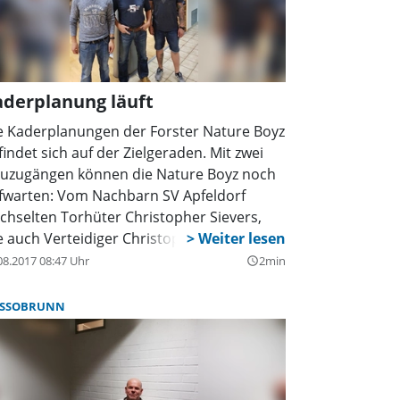
ungen von Mandatsträgern.” Kann es auf
m Weg gelingen, unsere Welt besser und
ftsfähiger zu machen? Diese und weitere
n rund um Verfassungen sollen in
enheit von Sabine Leutheusser-
aderplanung läuft
rrenberger, Bundesministerin a.D.,
tiert werden. Beginn der Veranstaltung ist
e Kaderplanungen der Forster Nature Boyz
 Uhr, Kaffee gibt es bereits ab 15.30 Uhr.
findet sich auf der Zielgeraden. Mit zwei
Anmeldung zur Diskussionsrunde ist unter
uzugängen können die Nature Boyz noch
ebw-weilheim/schoenes-wagen möglich.
fwarten: Vom Nachbarn SV Apfeldorf
chselten Torhüter Christopher Sievers,
e auch Verteidiger Christoph Barnsteiner.
08.2017 08:47 Uhr
2min
query_builder
SSOBRUNN