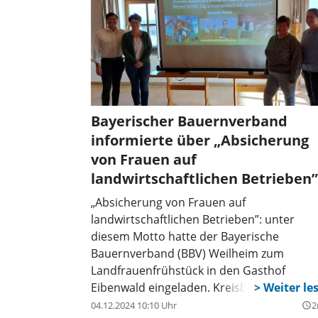
Steuerberatung, dem Bayerischen
Bauernverband und der BBV Service Gmb
Eine Anmeldung ist ab sofort möglich über
BBV-Geschäftsstelle in Weilheim oder onli
unter
www.bayerischerbauernverband.de/kreisverb
schongau
.
Bayerischer Bauernverband
informierte über „Absicherung
von Frauen auf
landwirtschaftlichen Betrieben”
„Absicherung von Frauen auf
landwirtschaftlichen Betrieben”: unter
diesem Motto hatte der Bayerische
Bauernverband (BBV) Weilheim zum
Landfrauenfrühstück in den Gasthof
Eibenwald eingeladen. Kreisbäuerin Christ
Sulzenbacher begrüßte rund 60
04.12.2024 10:10 Uhr
2
query_builder