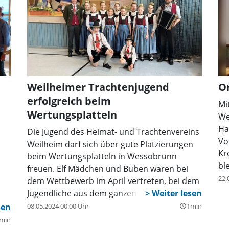
H.
 die
ne
and/weilheim-
Weilheimer Trachtenjugend
Or
erfolgreich beim
Mi
Wertungsplatteln
We
Ha
Die Jugend des Heimat- und Trachtenvereins
Vo
Weilheim darf sich über gute Platzierungen
Kr
beim Wertungsplatteln in Wessobrunn
bl
freuen. Elf Mädchen und Buben waren bei
Vor
22.
dem Wettbewerb im April vertreten, bei dem
St
Jugendliche aus dem ganzen Huosigau
Jo
gegeneinander antraten. Bewertet wurde die
ine
08.05.2024 00:00 Uhr
1min
query_builder
Sc
Technik, die Sauberkeit, die Musikalität und
min
Ha