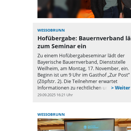
WESSOBRUNN
Hofübergabe: Bauernverband lä
zum Seminar ein
Zu einem Hofübergabeseminar lädt der
Bayerische Bauernverband, Dienststelle
Weilheim, am Montag, 17. November, ein.
Beginn ist um 9 Uhr im Gasthof „Zur Post”
(Zöpfstr. 2). Die Teilnehmer erwartet
Informationen zu rechtlichen und notariel
Fragen, Tipps zu Steuer- und
29.09.2025 16:21 Uhr
q
Sozialversicherungsthemen sowie Austau
über familiäre und persönliche
Herausforderungen. Zudem besteht die
WESSOBRUNN
Möglichkeit für individuelle Fragen. Mit da
sind Fachleute aus dem Notariat, der