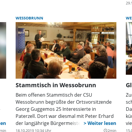
die
ei
29.
g
ab
Vo
WESSOBRUNN
WE
te
es
Stammtisch in Wessobrunn
Gl
Beim offenen Stammtisch der CSU
Zu
Wessobrunn begrüßte der Ortsvorsitzende
sc
-
Georg Guggemos 25 Interessierte in
Da
Paterzell. Dort war diesmal mit Peter Erhard
kü
der langjährige Bürgermeister von Böbing
vi
(seit 2002) und CSU-Fraktionssprecher im
wu
min
18.10.2019 10:34 Uhr
2min
15.
query_builder