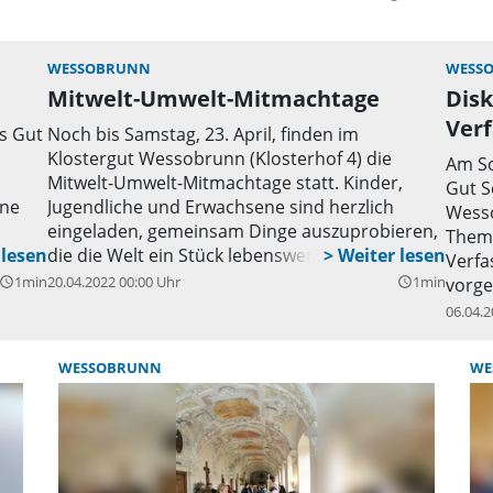
Kreistag zu Gast.
WESSOBRUNN
WESS
Mitwelt-Umwelt-Mitmachtage
Dis
Ver
s Gut
Noch bis Samstag, 23. April, finden im
Klostergut Wessobrunn (Klosterhof 4) die
Am So
Mitwelt-Umwelt-Mitmachtage statt. Kinder,
Gut S
ine
Jugendliche und Erwachsene sind herzlich
Wesso
eingeladen, gemeinsam Dinge auszuprobieren,
Thema
die die Welt ein Stück lebenswerter machen.
Verfa
or,
Täglich ab 14 Uhr findet ein Austausch zu einem
1min
20.04.2022 00:00 Uhr
1min
vorge
uery_builder
query_builder
 und
bestimmten Thema statt, der sich mit den
Ferdi
06.04.2
in
angebotenen Aktionen wie beispielsweise das
Vorsc
 gibt
Sammeln von Wildkräutern, Foto- und
Direk
WESSOBRUNN
WE
nter
Kunstworkshops, Reparaturcafé, Singen oder
der R
ch.
einem Regionalmarkt ergänzt. Das detaillierte
solle
en.
Programm kann unter www.ammerzone.de
werde
eingesehen werden. Die Teilnahme ist
über 
kostenfrei, um Spenden wird gebeten. Zum
bis h