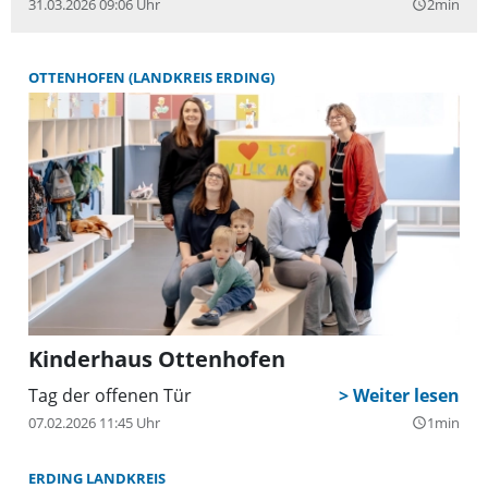
31.03.2026 09:06 Uhr
2min
query_builder
OTTENHOFEN (LANDKREIS ERDING)
Kinderhaus Ottenhofen
Tag der offenen Tür
07.02.2026 11:45 Uhr
1min
query_builder
ERDING LANDKREIS