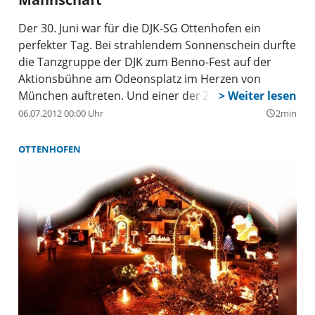
Der 30. Juni war für die DJK-SG Ottenhofen ein
perfekter Tag. Bei strahlendem Sonnenschein durfte
die Tanzgruppe der DJK zum Benno-Fest auf der
Aktionsbühne am Odeonsplatz im Herzen von
München auftreten. Und einer der Zuschauer war
kein Geringerer als Kardinal Reinhard Marx. Ihm
06.07.2012 00:00 Uhr
2min
query_builder
wurde die Urkunde zur Ehrenmitgliedschaft bei der
DJK-SG Ottenhofen verliehen.
OTTENHOFEN