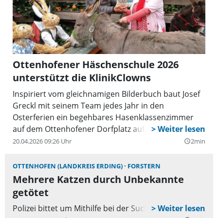
Ottenhofener Häschenschule 2026
unterstützt die KlinikClowns
Inspiriert vom gleichnamigen Bilderbuch baut Josef
Greckl mit seinem Team jedes Jahr in den
Osterferien ein begehbares Hasenklassenzimmer
auf dem Ottenhofener Dorfplatz auf.
20.04.2026 09:26 Uhr
2min
query_builder
OTTENHOFEN (LANDKREIS ERDING)
FORSTERN
Mehrere Katzen durch Unbekannte
getötet
Polizei bittet um Mithilfe bei der Suche nach Täter.