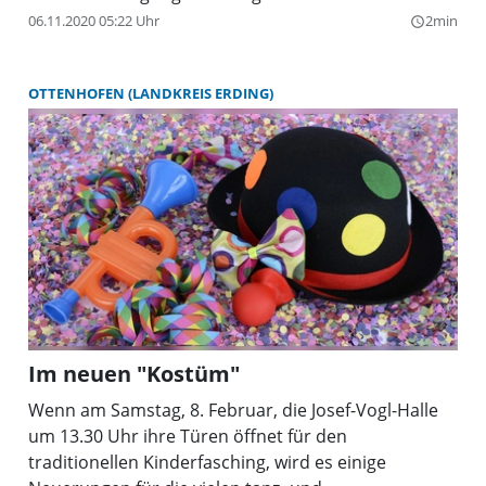
schnellbremsen um eine Kollision zu verhindern.
06.11.2020 05:22 Uhr
2min
query_builder
Verletzt wurde niemand.
OTTENHOFEN (LANDKREIS ERDING)
Im neuen "Kostüm"
Wenn am Samstag, 8. Februar, die Josef-Vogl-Halle
um 13.30 Uhr ihre Türen öffnet für den
traditionellen Kinderfasching, wird es einige