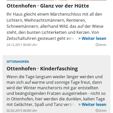
Ottenhofen · Glanz vor der Hütte
Ihr Haus gleicht einem Märchenschloss mit all den
Lichtern, Weihnachtsmännern, Rentieren,
Schneemännern, allerhand Wild, das auf der Wiese
steht, den bunten Lichterketten und Kerzen. Von
Zeitschaltuhren gesteuert geht eine Gruppe nach
der anderen an, bis es im Garten richtig hell wird.
24.12.2011 00:00 Uhr
4min
query_builder
OTTENHOFEN
Ottenhofen · Kinderfasching
Wenn die Tage langsam wieder länger werden und
man sich auf warme und sonnige Tage freut, dann
wird der Winter mancherorts mit gar entstellten
und beängstigenden Fratzen ausgetrieben - nicht so
in Ottenhofen, hier werden die dunklen, kalten Tage
mit Gelächter, Spaß und Tanz vertrieben.
02.02.2015 00:00 Uhr
2min
query_builder