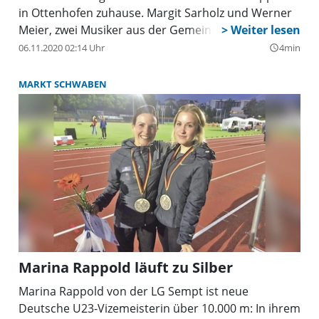
in Ottenhofen zuhause. Margit Sarholz und Werner
Meier, zwei Musiker aus der Gemeinde,
veröffentlichen unter dem Label "Sternschnuppe"
06.11.2020 02:14 Uhr
4min
query_builder
Kinderlieder mit so schönen Titeln wie "Die Kuh, die
wollt ins Kino gehn", "Aus der Bahn!" und "Barfuß im
MARKT SCHWABEN
Schnee". Ebenso gehören aber auch die Lieder
"Zwoa Brotbrösl", "Drunt in der greana Au" und
"Leitl müaßts lustig sei" dazu. Seine Lieder
veröffentlicht das Duo auf CD und im Internet,
außerdem treten die beiden Künstler in Bayern und
Österreich auf. Oft sind sie in München, wie am 20.
Januar. Am 17. März sind sie im Landkreis Erding
unterwegs und treten mit "Die Kuh, die wollt ins
Kino gehn" in Dorfen auf.
Marina Rappold läuft zu Silber
Marina Rappold von der LG Sempt ist neue
Deutsche U23-Vizemeisterin über 10.000 m: In ihrem