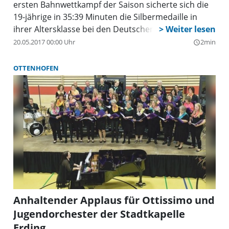
ersten Bahnwettkampf der Saison sicherte sich die
19-jährige in 35:39 Minuten die Silbermedaille in
ihrer Altersklasse bei den Deutschen
Langstreckenmeisterschaften im sächsischen
20.05.2017 00:00 Uhr
2min
query_builder
Bautzen.
OTTENHOFEN
Anhaltender Applaus für Ottissimo und
Jugendorchester der Stadtkapelle
Erding