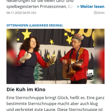
Neuerungen für die vielen tanz- und
spielbegeisterten Prinzessinnen, Cowboys, Feen und
Piraten geben: Gestartet wird von 14 bis 15:30 Uhr
06.11.2020 04:55 Uhr
2min
query_builder
wie gewohnt mit Spielen und Musik zum Tanzen –
jetzt aber mit den Mitgliedern des
OTTENHOFEN (LANDKREIS ERDING)
Faschingskomitees und …tatatata:
Musikuntermalung von "Schlawindl". Natürlich
dürfen dabei die „99 Luftballons“ als Highlight nicht
fehlen.
Die Kuh im Kino
Eine Sternschnuppe bringt Glück, heißt es. Eine ganz
bestimmte Sternschnuppe macht aber auch klug
und verbreitet gute Laune. Diese Sternschnuppe ist