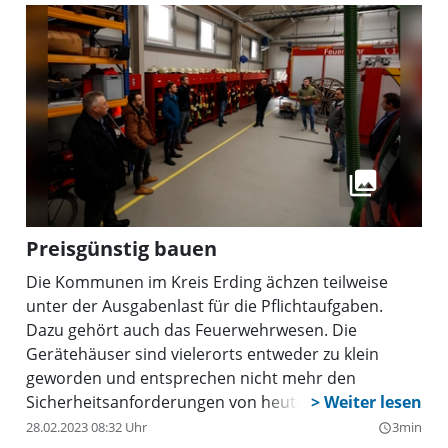
Preisgünstig bauen
Die Kommunen im Kreis Erding ächzen teilweise
unter der Ausgabenlast für die Pflichtaufgaben.
Dazu gehört auch das Feuerwehrwesen. Die
Gerätehäuser sind vielerorts entweder zu klein
geworden und entsprechen nicht mehr den
Sicherheitsanforderungen von heute (wie in
Ottenhofen), oder es muss ein Neubau her (wie in
28.02.2023 08:32 Uhr
3min
query_builder