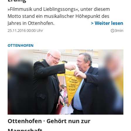
»Filmmusik und Lieblingssongs«, unter diesem
Motto stand ein musikalischer Höhepunkt des
Jahres in Ottenhofen.
25.11.2016 00:00 Uhr
3min
query_builder
OTTENHOFEN
Ottenhofen · Gehört nun zur
Mannschaft