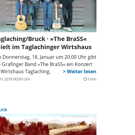
ling ab 11 Uhr einen Maibaum am
rfanger in Aßling auf. Für Blasmusik und
türlich auch für das leibliche Wohl ist
sorgt.
glaching/Bruck · »The BraSS«
ielt im Taglachinger Wirtshaus
 Donnerstag, 18. Januar um 20.00 Uhr gibt
e Grafinger Band »The BraSS« ein Konzert
 Wirtshaus Taglaching.
01.2018 00:00 Uhr
1min
query_builder
UCK