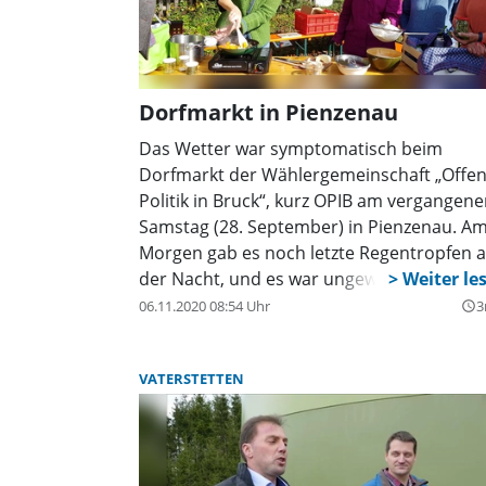
Dorfmarkt in Pienzenau
Das Wetter war symptomatisch beim
Dorfmarkt der Wählergemeinschaft „Offe
Politik in Bruck“, kurz OPIB am vergangen
Samstag (28. September) in Pienzenau. A
Morgen gab es noch letzte Regentropfen 
der Nacht, und es war ungewiss, wie sich 
Wetter an diesem Tag entwickeln würde. I
06.11.2020 08:54 Uhr
3
query_builder
ähnlicher ungewisser Spannung wurden d
Stände des Marktes morgens aufgebaut.
VATERSTETTEN