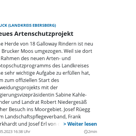
UCK (LANDKREIS EBERSBERG)
eues Artenschutzprojekt
ne Herde von 18 Galloway Rindern ist neu
s Brucker Moos umgezogen. Weil sie dort
 Rahmen des neuen Arten- und
otopschutzprogramms des Landkreises
ne sehr wichtige Aufgabe zu erfüllen hat,
m zum offiziellen Start des
weidungsprojekts mit der
gierungsvizepräsidentin Sabine Kahle-
nder und Landrat Robert Niedergesäß
her Besuch ins Moorgebiet. Josef Rüegg
m Landschaftspflegeverband, Frank
rkhardt und Josef Erl von der Unteren
turschutzbehörde am Landratsamt
05.2023 16:38 Uhr
2min
query_builder