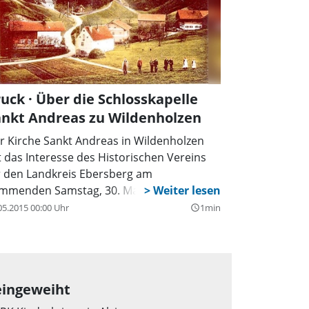
uck · Über die Schlosskapelle
ankt Andreas zu Wildenholzen
r Kirche Sankt Andreas in Wildenholzen
lt das Interesse des Historischen Vereins
r den Landkreis Ebersberg am
mmenden Samstag, 30. Mai, ab 14 Uhr.
05.2015 00:00 Uhr
1min
query_builder
 eingeweiht