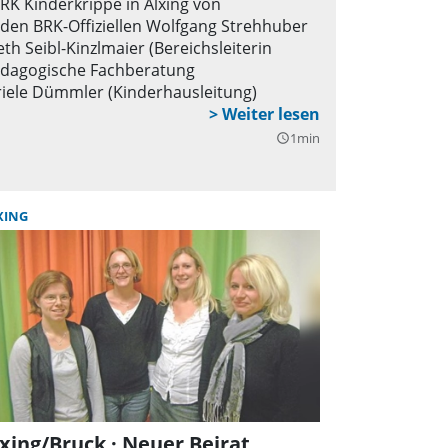
K Kinderkrippe in Alxing von
 den BRK-Offiziellen Wolfgang Strehhuber
eth Seibl-Kinzlmaier (Bereichsleiterin
(pädagogische Fachberatung
riele Dümmler (Kinderhausleitung)
1min
query_builder
XING
xing/Bruck · Neuer Beirat