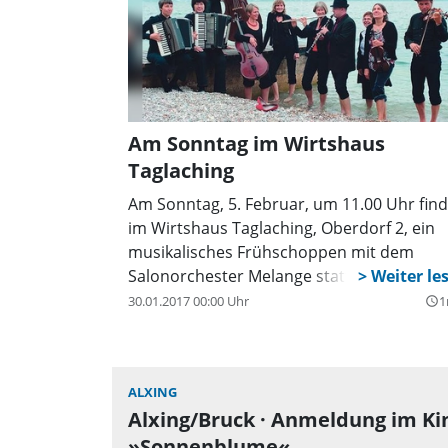
Am Sonntag im Wirtshaus
Taglaching
Am Sonntag, 5. Februar, um 11.00 Uhr find
im Wirtshaus Taglaching, Oberdorf 2, ein
musikalisches Frühschoppen mit dem
Salonorchester Melange statt.
30.01.2017 00:00 Uhr
1
query_builder
ALXING
Alxing/Bruck · Anmeldung im K
»Sonnenblume«