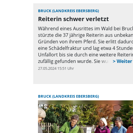
BRUCK (LANDKREIS EBERSBERG)
Reiterin schwer verletzt
Während eines Ausrittes im Wald bei Bruc
stürzte die 37 jährige Reiterin aus unbeka
Gründen von ihrem Pferd. Sie erlitt dadur
eine Schädelfraktur und lag etwa 4 Stund
Unfallort bis sie durch eine weitere Reiteri
zufällig gefunden wurde. Sie wurde mit d
Hubschrauber ins Krankenhaus gebracht.
27.05.2024 15:51 Uhr
q
Pferd der Geschädigten konnte einige St
nicht aufgefunden werden, kehrte jedoch
letztendlich eigenständig unverletzt zum
Reitstall zurück.
BRUCK (LANDKREIS EBERSBERG)