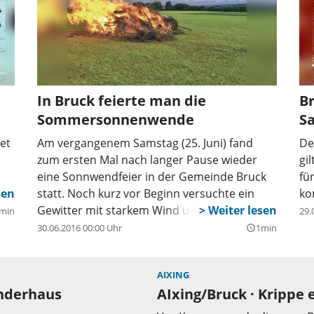
In Bruck feierte man die
Br
Sommersonnenwende
S
et
Am vergangenem Samstag (25. Juni) fand
De
zum ersten Mal nach langer Pause wieder
gi
eine Sonnwendfeier in der Gemeinde Bruck
fü
statt. Noch kurz vor Beginn versuchte ein
ko
Gewitter mit starkem Wind und Platzregen
min
29.
das Fest zu verhindern.
30.06.2016 00:00 Uhr
1min
query_builder
AIXING
inderhaus
AIxing/Bruck · Krippe