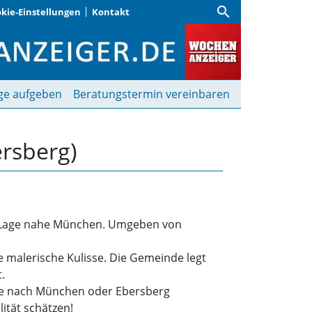
search
kie-Einstellungen
Kontakt
rsberg) | Wochenanzeig
ge aufgeben
Beratungstermin vereinbaren
ersberg)
n Lage nahe München. Umgeben von
ne malerische Kulisse. Die Gemeinde legt
.
ege nach München oder Ebersberg
ität schätzen!