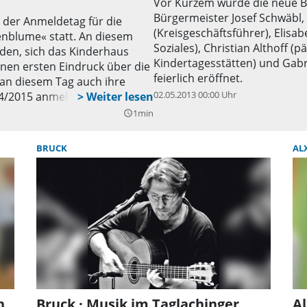
Vor Kurzem wurde die neue BR
Bürgermeister Josef Schwäbl,
r der Anmeldetag für die
(Kreisgeschäftsführer), Elisab
nblume« statt. An diesem
Soziales), Christian Althoff 
aden, sich das Kinderhaus
Kindertagesstätten) und Gab
inen ersten Eindruck über die
feierlich eröffnet.
 an diesem Tag auch ihre
02.05.2013 00:00 Uhr
14/2015 anmelden.
1min
query_builder
BRUCK
AL
n
Bruck · Musik im Taglachinger
Al