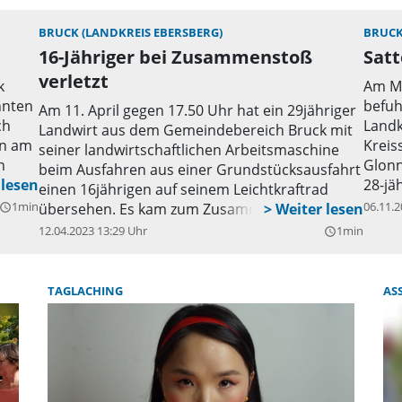
er
er
BRUCK (LANDKREIS EBERSBERG)
BRUCK
da
16-Jähriger bei Zusammenstoß
Satt
be
verletzt
k
Am Mi
zu
nnten
befuh
Am 11. April gegen 17.50 Uhr hat ein 29jähriger
dor
ch
Landk
Landwirt aus dem Gemeindebereich Bruck mit
er
en am
Kreis
seiner landwirtschaftlichen Arbeitsmaschine
Ve
n
Glonn
beim Ausfahren aus einer Grundstücksausfahrt
sic
em
28-jä
einen 16jährigen auf seinem Leichtkraftrad
 Das
ein S
1min
06.11.2
übersehen. Es kam zum Zusammenstoß beider
uery_builder
unden
jähri
Fahrzeuge. Hierbei kam der 16jährige, ebenfalls
12.04.2023 13:29 Uhr
1min
query_builder
gelen
aus dem Gemeindebereich Bruck, zu Sturz und
ungek
verletzte sich, so dass er mit dem
plötz
Rettungswagen ins Krankenhaus gebracht
TAGLACHING
AS
den P
werden musste. Insgesamt entstand an den
Pkw w
Fahrzeugen ein Schaden von geschätzt 500
gedre
Euro.
dem Z
Fahrb