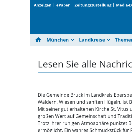
Anzeigen
ePaper
Zeitungszustellung
Media-
home
expand_more
expand_more
München
Landkreise
Theme
Lesen Sie alle Nachri
Die Gemeinde Bruck im Landkreis Ebersb
Wäldern, Wiesen und sanften Hügeln, ist B
Mit seiner gut erhaltenen Kirche St. Vitus
großen Wert auf Gemeinschaft und Traditio
Trotz ihrer ruhigen Atmosphäre punktet 
ermöglicht. Ein wahres Schmuckstück für F