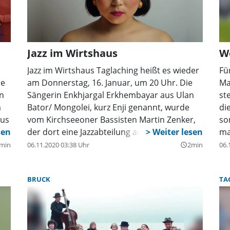
kam d
der F
Fahrz
Unfal
schwe
Jazz im Wirtshaus
We
Klini
Am Pk
Jazz im Wirtshaus Taglaching heißt es wieder
Fü
wirts
ne
am Donnerstag, 16. Januar, um 20 Uhr. Die
Ma
nicht
en
Sängerin Enkhjargal Erkhembayar aus Ulan
st
auf c
m
Bator/ Mongolei, kurz Enji genannt, wurde
di
aus
vom Kirchseeoner Bassisten Martin Zenker,
so
das
der dort eine Jazzabteilung aufbaute,
ma
n
entdeckt und war eine seiner ersten
Sp
min
06.11.2020 03:38 Uhr
2min
06.
query_builder
ie
Schülerinnen. Sie bewarb sich nach ihrem
Ma
dortigen Studium für ein Master-Stipendium
ba
BRUCK
TA
und studiert seit Januar 2018 hier in
Or
München. Enji ist ein veritables stimmliches
we
Juwel, ihre Stimme schwebt fast schwerelos
bl
im Raum. Egal ob sie klassische
Am