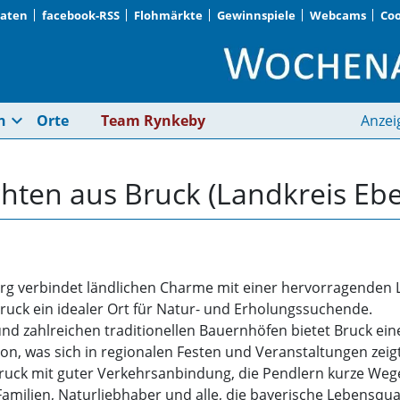
Daten
facebook-RSS
Flohmärkte
Gewinnspiele
Webcams
Coo
Bruck (Landkreis Ebe
expand_more
n
Orte
Team Rynkeby
Anzei
chten aus Bruck (Landkreis Eb
erg verbindet ländlichen Charme mit einer hervorragende
ruck ein idealer Ort für Natur- und Erholungssuchende.
 und zahlreichen traditionellen Bauernhöfen bietet Bruck ei
n, was sich in regionalen Festen und Veranstaltungen zeigt
Bruck mit guter Verkehrsanbindung, die Pendlern kurze W
amilien, Naturliebhaber und alle, die bayerische Lebensqual