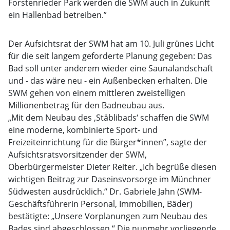
Forstenrieder Park werden die SWM auch in Zukunft
ein Hallenbad betreiben.”
Der Aufsichtsrat der SWM hat am 10. Juli grünes Licht
für die seit langem geforderte Planung gegeben: Das
Bad soll unter anderem wieder eine Saunalandschaft
und - das wäre neu - ein Außenbecken erhalten. Die
SWM gehen von einem mittleren zweistelligen
Millionenbetrag für den Badneubau aus.
„Mit dem Neubau des ‚Stäblibads‘ schaffen die SWM
eine moderne, kombinierte Sport- und
Freizeiteinrichtung für die Bürger*innen”, sagte der
Aufsichtsratsvorsitzender der SWM,
Oberbürgermeister Dieter Reiter. „Ich begrüße diesen
wichtigen Beitrag zur Daseinsvorsorge im Münchner
Südwesten ausdrücklich.“ Dr. Gabriele Jahn (SWM-
Geschäftsführerin Personal, Immobilien, Bäder)
bestätigte: „Unsere Vorplanungen zum Neubau des
Bades sind abgeschlossen.“ Die nunmehr vorliegende