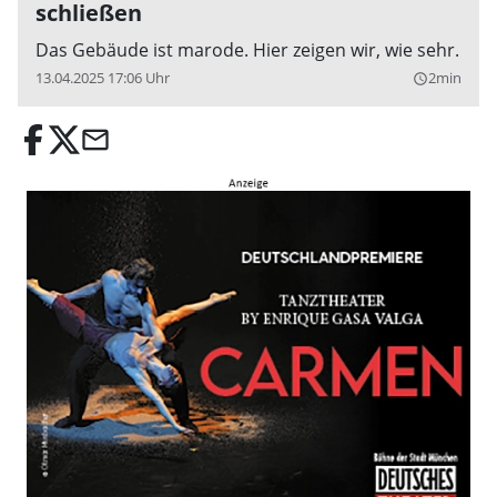
schließen
Das Gebäude ist marode. Hier zeigen wir, wie sehr.
13.04.2025 17:06 Uhr
2min
query_builder
email