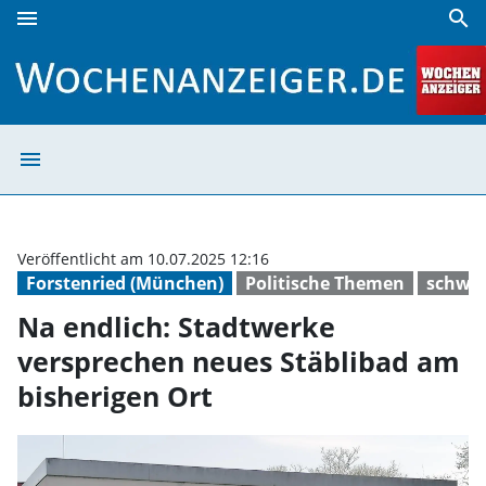
menu
search
Na endlich: Stadtwerke versprechen neues Stäblibad am bi
menu
Na endlich: Sta
Veröffentlicht am 10.07.2025 12:16
Forstenried (München)
Politische Themen
schwi
Na endlich: Stadtwerke
versprechen neues Stäblibad am
bisherigen Ort