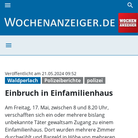
menu
search
Einbruch in Einfamilienhaus | Wochenanzeiger
menu
Einbruch in Ein
Veröffentlicht am 21.05.2024 09:52
Waldperlach
Polizeiberichte
polizei
Einbruch in Einfamilienhaus
Am Freitag, 17. Mai, zwischen 8 und 8.20 Uhr,
verschafften sich ein oder mehrere bislang
unbekannte Täter gewaltsam Zugang zu einem
Einfamilienhaus. Dort wurden mehrere Zimmer
durchwühlt und Bargeld in Höhe von mehreren