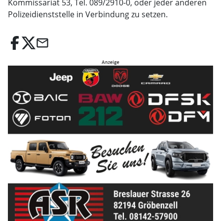
Kommissariat 53, Tel. 089/2910-0, oder jeder anderen
Polizeidienststelle in Verbindung zu setzen.
email