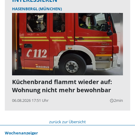
HASENBERGL (MÜNCHEN)
Küchenbrand flammt wieder auf:
Wohnung nicht mehr bewohnbar
06.08.2026 17:51 Uhr
2min
query_builder
zurück zur Übersicht
Wochenanzeiger