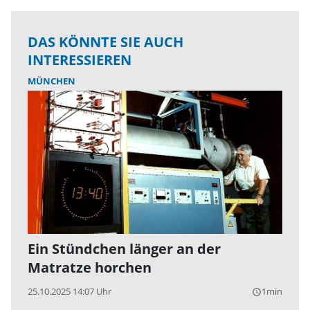
DAS KÖNNTE SIE AUCH
INTERESSIEREN
MÜNCHEN
Ein Stündchen länger an der
Matratze horchen
25.10.2025 14:07 Uhr
1min
query_builder