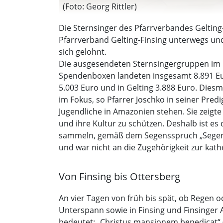
(Foto: Georg Rittler)
Die Sternsinger des Pfarrverbandes Gelting
Pfarrverband Gelting-Finsing unterwegs un
sich gelohnt.
Die ausgesendeten Sternsingergruppen im P
Spendenboxen landeten insgesamt 8.891 Eur
5.003 Euro und in Gelting 3.888 Euro. Die
im Fokus, so Pfarrer Joschko in seiner Pre
Jugendliche in Amazonien stehen. Sie zeigt
und ihre Kultur zu schützen. Deshalb ist es
sammeln, gemäß dem Segensspruch „Segenbr
und war nicht an die Zugehörigkeit zur katho
Von Finsing bis Ottersberg
An vier Tagen von früh bis spät, ob Regen o
Unterspann sowie in Finsing und Finsinger
bedeutet: „Christus mansionem benedicat“ 