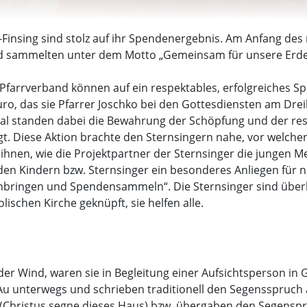
-Finsing sind stolz auf ihr Spendenergebnis. Am Anfang des
d sammelten unter dem Motto „Gemeinsam für unsere Erde 
farrverband können auf ein respektables, erfolgreiches Sp
o, das sie Pfarrer Joschko bei den Gottesdiensten am Drei
smal standen dabei die Bewahrung der Schöpfung und der r
digt. Diese Aktion brachte den Sternsingern nahe, vor welc
e ihnen, wie die Projektpartner der Sternsinger die jungen 
 den Kindern bzw. Sternsinger ein besonderes Anliegen für 
ingen und Spendensammeln“. Die Sternsinger sind überkon
lischen Kirche geknüpft, sie helfen alle.
der Wind, waren sie in Begleitung einer Aufsichtsperson in G
 Au unterwegs und schrieben traditionell den Segensspruch
(Christus segne dieses Haus) bzw. übergaben den Segenspru