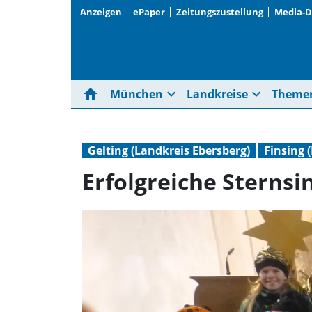
Anzeigen
ePaper
Zeitungszustellung
Media-
home
expand_more
expand_more
München
Landkreise
Theme
Gelting (Landkreis Ebersberg)
Finsing 
Erfolgreiche Sterns