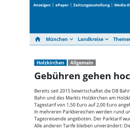
Anzeigen
ePaper
Zeitungszustellung
Media-
home
expand_more
expand_more
München
Landkreise
Theme
Holzkirchen
Allgemein
Gebühren gehen ho
Bereits seit 2015 bewirtschaftet die DB B
Bahn und des Markts Holzkirchen am Holzk
Tagestarif von 1,50 Euro auf 2,00 Euro ang
In mehreren Parkbereichen werden rund um 
Tagesreisende angeboten. Der Parktarif wu
Alle anderen Tarife bleiben unverändert: D