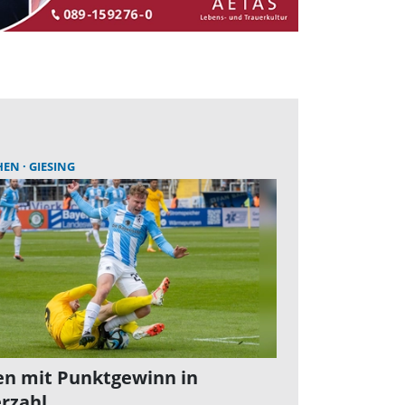
HEN
GIESING
n mit Punktgewinn in
rzahl