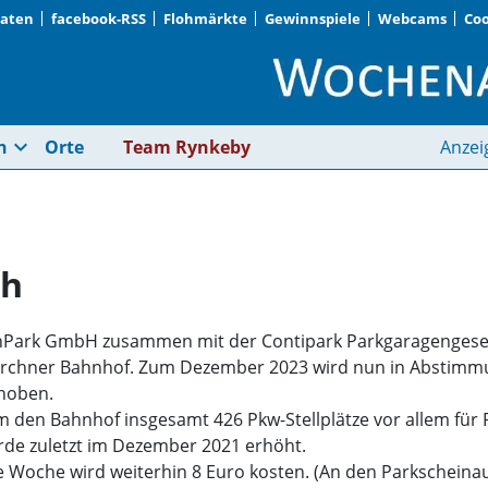
Daten
facebook-RSS
Flohmärkte
Gewinnspiele
Webcams
Coo
Gebühren gehen hoc
expand_more
n
Orte
Team Rynkeby
Anzei
ch
ahnPark GmbH zusammen mit der Contipark Parkgaragengesel
irchner Bahnhof. Zum Dezember 2023 wird nun in Abstimm
ehoben.
den Bahnhof insgesamt 426 Pkw-Stellplätze vor allem für
rde zuletzt im Dezember 2021 erhöht.
ie Woche wird weiterhin 8 Euro kosten. (An den Parkschein