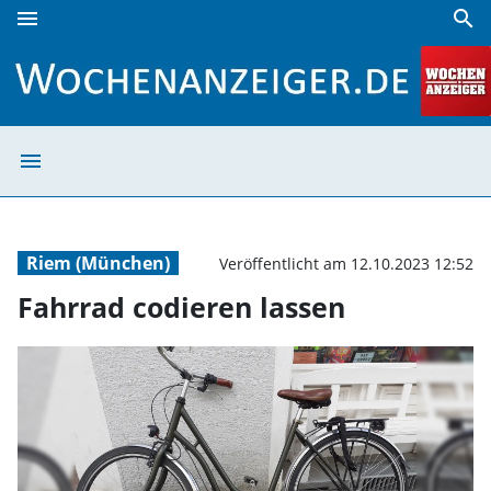
menu
search
Fahrrad codieren lassen | Wochenanzeiger
menu
Fahrrad codiere
Riem (München)
Veröffentlicht am 12.10.2023 12:52
Fahrrad codieren lassen