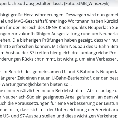
erlach Süd ausgestalten lässt. (Foto: StMB_Winszczyk)
 birgt große Herausforderungen. Deswegen wird nun gemei
Göbel und MVG-Geschäftsführer Ingo Wortmann haben kürzli
 um für den Bereich des ÖPNV-Knotenpunkts Neuperlach Sü
ungen zur zukunftsfähigen Ausgestaltung rund um Neuperlach
iehen. Die bisherigen Prüfungen haben gezeigt, dass wir 
chritte erforschen können. Mit dem Neubau des U-Bahn-Bet
 Ausbau der S7 treffen hier gleich drei umfangreiche Proj
forderungen Rücksicht nimmt, ist wichtig, um eine Verbes
r im Bereich des gemeinsamen U- und S-Bahnhofs Neuperlac
längerer Zeit einen neuen U-Bahn-Betriebshof, der den bes
 Wartungsmöglichkeiten bieten soll.
einen zusätzlichen neuen Betriebshof mit Abstellanlage un
n Neuperlach-Süd ein geeignetes Areal gefunden, an dem wi
uch die Voraussetzungen für eine Verbesserung der Leistung
reue mich, dass sich mit der Unterzeichnung der Vereinbar
te U5- und S7-Ausbau stellen und diese wichtigen Verkehrs