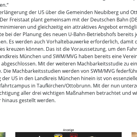
en.“
Verlängerung der U5 über die Gemeinden Neubiberg und Ott
er Freistaat plant gemeinsam mit der Deutschen Bahn (DB)
 minimieren und gleichzeitig ein attraktives Angebot ermögl
 bei der Planung des neuen U-Bahn-Betriebshofs bereits je
nen. Es werden auch Vorhaltebauwerke erforderlich, damit d
fes kreuzen können. Das ist die Voraussetzung, um den Fah
Landkreis München und SWM/MVG haben bereits eine Verein
abgeschlossen. Mit der weiteren Machbarkeitsstudie zu ei
se. Die Machbarkeitsstudien werden von SWM/MVG federfüh
 der U5 in den Landkreis München hinein ist von essenziel
mfahrtcampus in Taufkirchen/Ottobrunn. Mit der nun unter
htigung aller drei wichtigen Maßnahmen betrachtet und wic
hinaus gestellt werden.