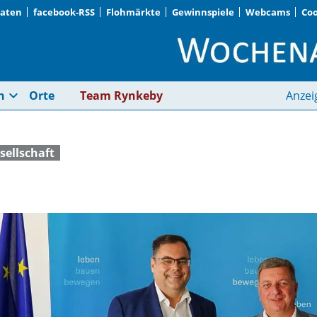
Daten
facebook-RSS
Flohmärkte
Gewinnspiele
Webcams
Coo
Drei Großprojekte | 
expand_more
n
Orte
Team Rynkeby
Anzei
sellschaft