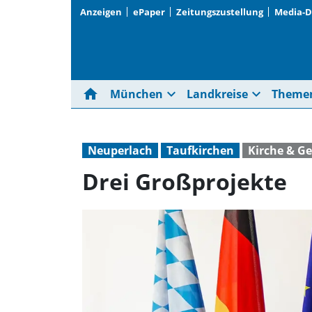
Anzeigen
ePaper
Zeitungszustellung
Media-
home
expand_more
expand_more
München
Landkreise
Theme
Neuperlach
Taufkirchen
Kirche & Ge
Drei Großprojekte