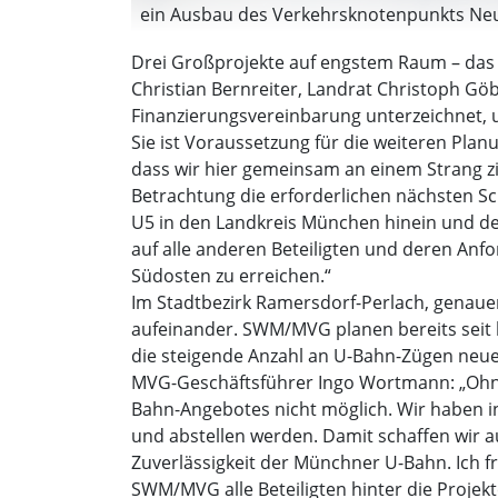
ein Ausbau des Verkehrsknotenpunkts Neup
Drei Großprojekte auf engstem Raum – das
Christian Bernreiter, Landrat Christoph 
Finanzierungsvereinbarung unterzeichnet,
Sie ist Voraussetzung für die weiteren Plan
dass wir hier gemeinsam an einem Strang z
Betrachtung die erforderlichen nächsten S
U5 in den Landkreis München hinein und dem
auf alle anderen Beteiligten und deren An
Südosten zu erreichen.“
Im Stadtbezirk Ramersdorf-Perlach, genaue
aufeinander. SWM/MVG planen bereits seit 
die steigende Anzahl an U-Bahn-Zügen neue
MVG-Geschäftsführer Ingo Wortmann: „Ohne 
Bahn-Angebotes nicht möglich. Wir haben i
und abstellen werden. Damit schaffen wir a
Zuverlässigkeit der Münchner U-Bahn. Ich f
SWM/MVG alle Beteiligten hinter die Projek