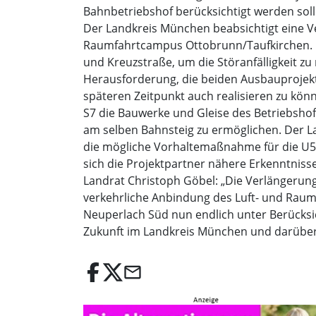
Bahnbetriebshof berücksichtigt werden soll
Der Landkreis München beabsichtigt eine 
Raumfahrtcampus Ottobrunn/Taufkirchen. D
und Kreuzstraße, um die Störanfälligkeit zu
Herausforderung, die beiden Ausbauprojekte
späteren Zeitpunkt auch realisieren zu kön
S7 die Bauwerke und Gleise des Betriebsho
am selben Bahnsteig zu ermöglichen. Der 
die mögliche Vorhaltemaßnahme für die U5 
sich die Projektpartner nähere Erkenntnis
Landrat Christoph Göbel: „Die Verlängerung
verkehrliche Anbindung des Luft- und Rau
Neuperlach Süd nun endlich unter Berücksic
Zukunft im Landkreis München und darüber 
email