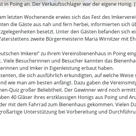
 in Poing an. Der Verkaufsschlager war der eigene Honig. (
am letzten Wochenende erwies sich das Fest des Imkerverei
ten die Gäste aus nah und fern herbei, informierten sich 
tzgelegenheiten besetzt. Unter den Gästen befanden sich e
aterstettens zweite Bürgermeisterin Maria Wirnitzer mit 
deutschen Imkerei“ zu ihrem Vereinsbienenhaus in Poing ein
gt. Viele Besucherinnen und Besucher kannten das Bienenha
rinnen und Imker in Eigenleistung erbaut haben.
ssenten, die sich ausführlich erkundigten, auf welche Weise 
nd wie man am besten anfängt. Dazu gaben die Vereinsmitgl
enen-Quiz großer Beliebtheit. Der Gewinner wird noch ermitte
en 40 Gläser ihres erstklassigen Honigs aus Poing und Anzi
ß oder mit dem Fahrrad zum Bienenhaus gekommen. Vielen Da
 großartige Unterstützung bei Vorbereitung und Durchführun