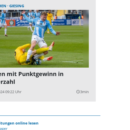
HEN
GIESING
n mit Punktgewinn in
rzahl
024 09:22 Uhr
3min
query_builder
itungen online lesen
Paper