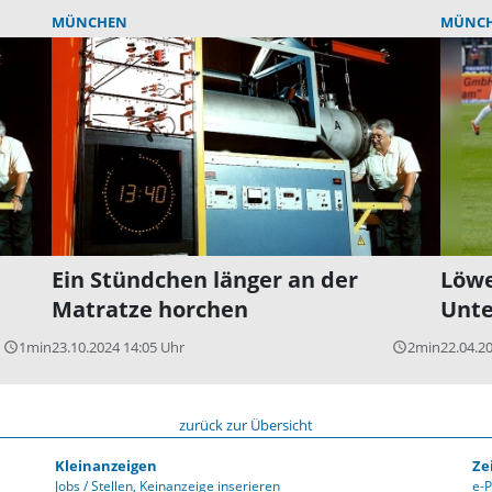
MÜNCHEN
MÜNC
Ein Stündchen länger an der
Löwe
Matratze horchen
Unte
1min
23.10.2024 14:05 Uhr
2min
22.04.2
query_builder
query_builder
zurück zur Übersicht
Kleinanzeigen
Ze
Jobs / Stellen
Keinanzeige inserieren
e-