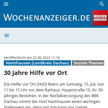
menu
search
30 Jahre Hilfe vor Ort | Wochenanzeiger
menu
30 Jahre Hilfe v
Veröffentlicht am 22.06.2023 11:16
Haimhausen (Landkreis Dachau)
Soziale Themen
30 Jahre Hilfe vor Ort
Die Helfer vor Ort (HvO) feiern am Samsatg, 15. Juli, von
11 bis 15 Uhr vor dem Rathaus, Hauptstraße 15, ihr 30-
jähriges Bestehen. In der Notfallversorgung des BRK
Dachau nimmt der HvO Haimhausen einen wichtigen
Stellenwert ein, denn mit ihm kann das Gebiet