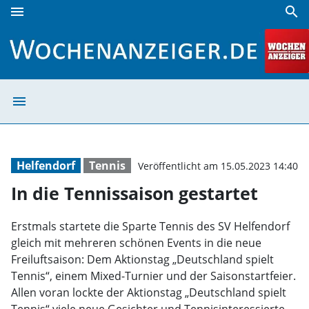
menu
search
In die Tennissaison gestartet | Wochenanzeiger
menu
In die Tennissai
Helfendorf
Tennis
Veröffentlicht am 15.05.2023 14:40
In die Tennissaison gestartet
Erstmals startete die Sparte Tennis des SV Helfendorf
gleich mit mehreren schönen Events in die neue
Freiluftsaison: Dem Aktionstag „Deutschland spielt
Tennis“, einem Mixed-Turnier und der Saisonstartfeier.
Allen voran lockte der Aktionstag „Deutschland spielt