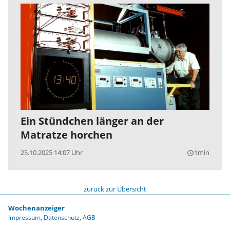
Ein Stündchen länger an der
Matratze horchen
25.10.2025 14:07 Uhr
1min
query_builder
zurück zur Übersicht
Wochenanzeiger
Impressum
Datenschutz
AGB