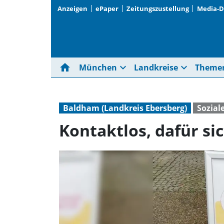
Anzeigen
ePaper
Zeitungszustellung
Media-
home
expand_more
expand_more
München
Landkreise
Theme
Baldham (Landkreis Ebersberg)
Sozial
Kontaktlos, dafür si