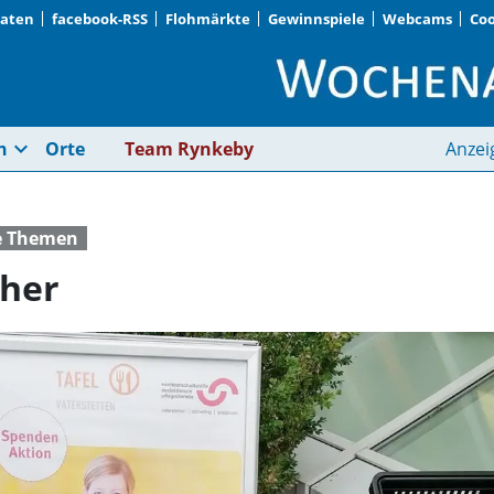
Daten
facebook-RSS
Flohmärkte
Gewinnspiele
Webcams
Coo
Kontaktlos, dafür si
expand_more
n
Orte
Team Rynkeby
Anzei
e Themen
cher