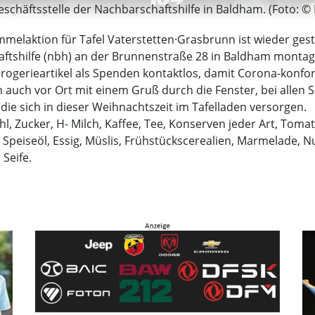
schäftsstelle der Nachbarschaftshilfe in Baldham. (Foto: ©
mmelaktion für Tafel Vaterstetten·Grasbrunn ist wieder ges
ftshilfe (nbh) an der Brunnenstraße 28 in Baldham montags 
Drogerieartikel als Spenden kontaktlos, damit Corona-konf
auch vor Ort mit einem Gruß durch die Fenster, bei allen 
 die sich in dieser Weihnachtszeit im Tafelladen versorgen.
ehl, Zucker, H- Milch, Kaffee, Tee, Konserven jeder Art, T
 Speiseöl, Essig, Müslis, Frühstückscerealien, Marmelade, 
Seife.