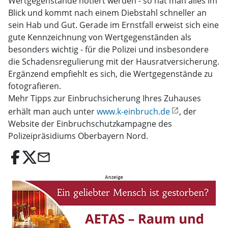
Wertgegenstände notiert werden - so hat man alles im
Blick und kommt nach einem Diebstahl schneller an
sein Hab und Gut. Gerade im Ernstfall erweist sich eine
gute Kennzeichnung von Wertgegenständen als
besonders wichtig - für die Polizei und insbesondere
die Schadensregulierung mit der Hausratversicherung.
Ergänzend empfiehlt es sich, die Wertgegenstände zu
fotografieren.
Mehr Tipps zur Einbruchsicherung Ihres Zuhauses
erhält man auch unter
www.k-einbruch.de
, der
Website der Einbruchschutzkampagne des
Polizeipräsidiums Oberbayern Nord.
email