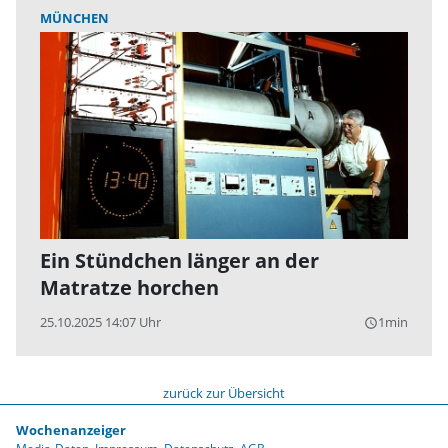
MÜNCHEN
Ein Stündchen länger an der
Matratze horchen
25.10.2025 14:07 Uhr
1min
query_builder
zurück zur Übersicht
Wochenanzeiger