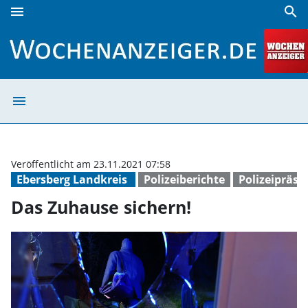
menu
search
Das Zuhause sichern! | Wochenanzeiger
menu
Das Zuhause sic
Veröffentlicht am 23.11.2021 07:58
Ebersberg Landkreis
Polizeiberichte
Polizeipräs
Das Zuhause sichern!