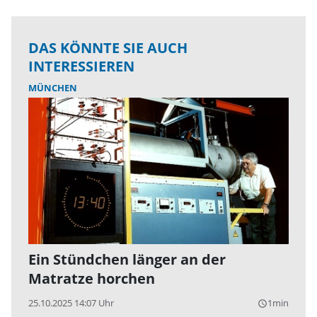
DAS KÖNNTE SIE AUCH
INTERESSIEREN
MÜNCHEN
Ein Stündchen länger an der
Matratze horchen
25.10.2025 14:07 Uhr
1min
query_builder