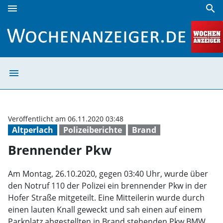
menu
search
Brennender Pkw | Wochenanzeiger
menu
Brennender Pkw
Veröffentlicht am 06.11.2020 03:48
Altperlach
Polizeiberichte
Brand
Brennender Pkw
Am Montag, 26.10.2020, gegen 03:40 Uhr, wurde über
den Notruf 110 der Polizei ein brennender Pkw in der
Hofer Straße mitgeteilt. Eine Mitteilerin wurde durch
einen lauten Knall geweckt und sah einen auf einem
Parkplatz abgestellten in Brand stehenden Pkw BMW.