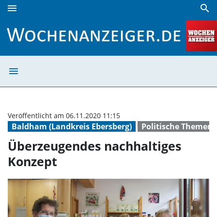
menu
search
Überzeugendes nachhaltiges Konzept | Wochenanzeiger
menu
Überzeugendes 
Veröffentlicht am 06.11.2020 11:15
Baldham (Landkreis Ebersberg)
Politische Themen
Überzeugendes nachhaltiges
Konzept