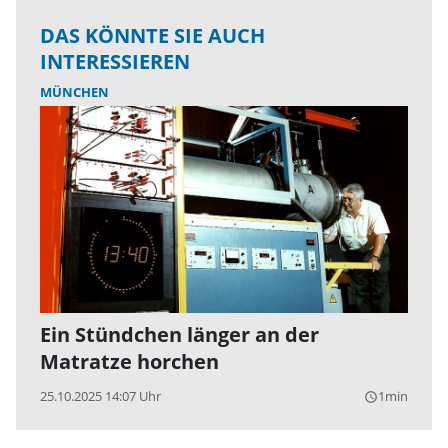
DAS KÖNNTE SIE AUCH
INTERESSIEREN
MÜNCHEN
Ein Stündchen länger an der
Matratze horchen
25.10.2025 14:07 Uhr
1min
query_builder