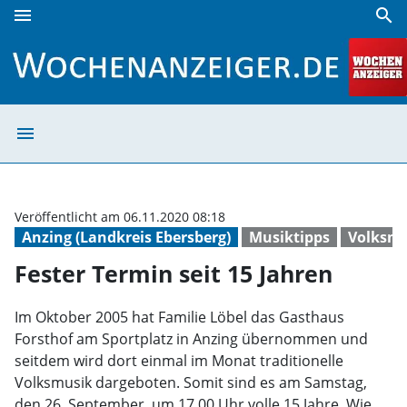
menu
search
Fester Termin seit 15 Jahren | Wochenanzeiger
menu
Fester Termin s
Veröffentlicht am 06.11.2020 08:18
Anzing (Landkreis Ebersberg)
Musiktipps
Volksmu
Fester Termin seit 15 Jahren
Im Oktober 2005 hat Familie Löbel das Gasthaus
Forsthof am Sportplatz in Anzing übernommen und
seitdem wird dort einmal im Monat traditionelle
Volksmusik dargeboten. Somit sind es am Samstag,
den 26. September, um 17.00 Uhr volle 15 Jahre. Wie